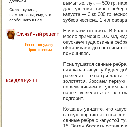
дрожжей
вымытые, лук — 500 гр, нар
для тушения свиных ребер 
Салат: курица,
капуста — 3 кг, 300 гр черн
шампиньоны, сыр, что
зубков чеснока, 1 ч л сахара
особенного в нём
Начинаем готовить. В боль
Случайный рецепт
масло примерно 100 мл, ждё
опускаем туда свиные ребра
Рецепт на удачу!
обжариваем до состояния жё
Просто нажми
помешивая.
Пока тушатся свиные ребра,
сам казан капусту будем д
разделите её на три части. 
Всё для кухни
золотятся, бросаем первую
перемешиваем и тушим на 
начнёт выделять сок, поэто
подгорит.
Когда вы увидите, что капу
вторую порцию и снова всё
свиные ребра с капустой т
15. Затем бросить оставшу