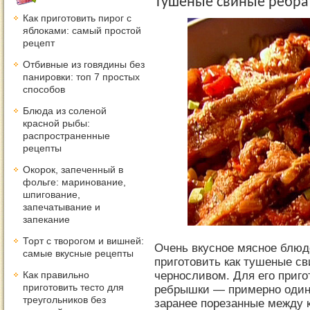
Тушеные свиные ребра 
Как приготовить пирог с
яблоками: самый простой
рецепт
Отбивные из говядины без
панировки: топ 7 простых
способов
Блюда из соленой
красной рыбы:
распространенные
рецепты
Окорок, запеченный в
фольге: маринование,
шпигование,
запечатывание и
запекание
Торт с творогом и вишней:
Очень вкусное мясное блюд
самые вкусные рецепты
приготовить как тушеные св
черносливом. Для его приг
Как правильно
приготовить тесто для
ребрышки — примерно один 
треугольников без
заранее порезанные между 