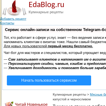
EdaBlog.ru
Кулинарные рецепты
Добавить рецепт
Контакты
Сервис онлайн-записи на собственном Telegram-б
Тот, кто работает в сфере услуг, знает — без ведения записи 
напоминать клиентам о визитах тоже. Нашли самый бюджетн
Для новых пользователей
первый месяц бесплатно
.
Чат-бот для мастеров и специалистов, который упрощает вед
—
Сам записывает клиентов и напоминает им о визите
—
Персонализирует скидки, чаевые, кэшбэк и предопла
—
Увеличивает доходимость и помогает больше зара
Начать пользоваться сервисом
Кулинарные рецепты
>
Мясные б
капустой и черносливом
Читай Новенькое