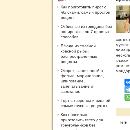
Как приготовить пирог с
яблоками: самый простой
рецепт
Отбивные из говядины без
панировки: топ 7 простых
способов
соответ
мускат
Блюда из соленой
помеще
красной рыбы:
нескол
распространенные
класси
рецепты
нем вм
Окорок, запеченный в
мандар
фольге: маринование,
шпигование,
запечатывание и
запекание
Торт с творогом и вишней:
самые вкусные рецепты
Как правильно
приготовить тесто для
Теги:
треугольников без