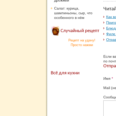
дрожжей
Салат: курица,
Чита
шампиньоны, сыр, что
Как в
особенного в нём
Приго
Блюд
Случайный рецепт
Филе 
Отра
Рецепт на удачу!
Просто нажми
Если в
по почт
Отпра
Всё для кухни
Имя
*
Mail (н
Сообщ