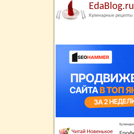
EdaBlog.ru
Кулинарные рецепты
Кулинарн
Читай Новенькое
Ероф