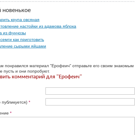
й новенькое
арить крупа овсяная
товление настойки из адамова яблока
а из фунчозы
семги как приготовить
вление сырыми яйцами
ам понравился материал "Ерофеич" отправьте его своим знакомым
е пусть и они попробуют.
вить комментарий для "Ерофеич"
е публикуется)
*
ение
*