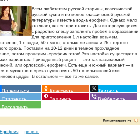
Всем любителям русской старины, классической
русской кухни и не менее классической русской
литературы известна водка ерофеич. Однако мало
кто знает, как ее приготовить. Для интересующихся
с радостью спешу заполнить пробел в образовании.
Для приготовления 1 л настойки возьмем,
ственно, 1 л водки, 50 г мяты, столько же аниса и 25 г тертого
ного ореха. Поставим на 10-12 дней в темное прохладное
ние, потом процедим -ерофеич готов! Эта настойка существует в
ьких вариантах. Приведенный рецепт — это так называемый
ческий, или орловский, ерофеич. Есть еще и южный вариант — в
есто мускатного ореха нужно взять 50 г апельсиновой или
иновой цедры. В остальном — все то же самое.
Комментариев нет
Ерофеич
рецепт