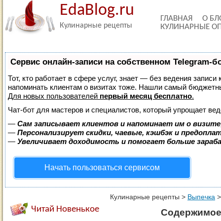
EdaBlog.ru
ГЛАВНАЯ
О БЛ
Кулинарные рецепты
КУЛИНАРНЫЕ О
Сервис онлайн-записи на собственном Telegram-б
Тот, кто работает в сфере услуг, знает — без ведения записи 
напоминать клиентам о визитах тоже. Нашли самый бюджетн
Для новых пользователей
первый месяц бесплатно
.
Чат-бот для мастеров и специалистов, который упрощает вед
—
Сам записывает клиентов и напоминает им о визите
—
Персонализирует скидки, чаевые, кэшбэк и предопла
—
Увеличивает доходимость и помогает больше зара
Начать пользоваться сервисом
Кулинарные рецепты
>
Выпечка
Читай Новенькое
Содержимое 