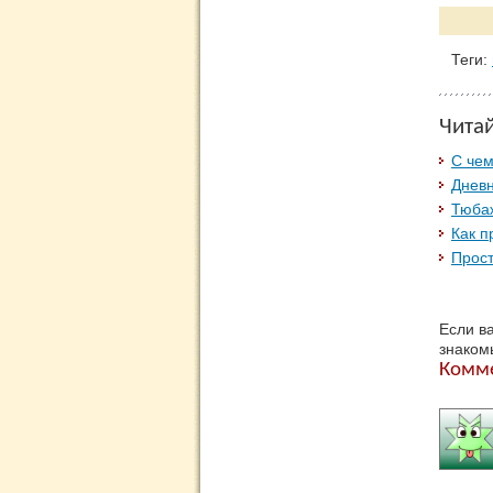
Теги:
Чита
С че
Дневн
Тюбаж
Как п
Прост
Если в
знаком
Комм