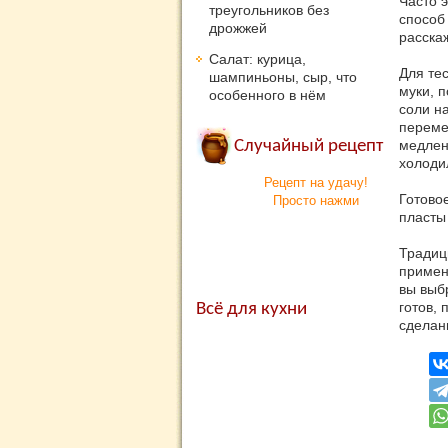
Часто 
треугольников без
способ
дрожжей
расска
Салат: курица,
Для тес
шампиньоны, сыр, что
муки, 
особенного в нём
соли н
переме
Случайный рецепт
медленн
холоди
Рецепт на удачу!
Готовое
Просто нажми
пласты 
Традиц
примен
вы выб
готов, 
Всё для кухни
сделан