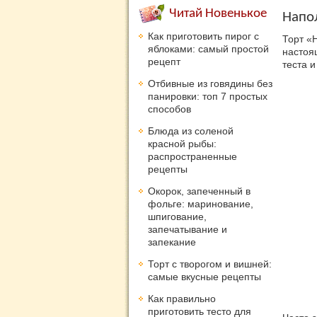
Читай Новенькое
Напо
Как приготовить пирог с
Торт «
яблоками: самый простой
настоя
рецепт
теста и
Отбивные из говядины без
панировки: топ 7 простых
способов
Блюда из соленой
красной рыбы:
распространенные
рецепты
Окорок, запеченный в
фольге: маринование,
шпигование,
запечатывание и
запекание
Торт с творогом и вишней:
самые вкусные рецепты
Как правильно
приготовить тесто для