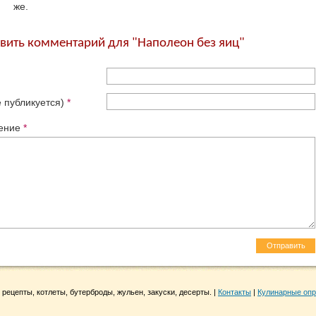
же.
вить комментарий для "Наполеон без яиц"
е публикуется)
*
ение
*
 рецепты, котлеты, бутерброды, жульен, закуски, десерты. |
Контакты
|
Кулинарные оп