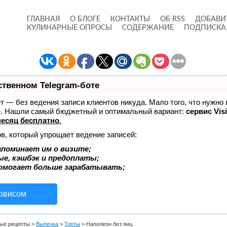
ГЛАВНАЯ
О БЛОГЕ
КОНТАКТЫ
ОБ RSS
ДОБАВИ
КУЛИНАРНЫЕ ОПРОСЫ
СОДЕРЖАНИЕ
ПОДПИСКА
ственном Telegram-боте
ает — без ведения записи клиентов никуда. Мало того, что нужно 
же. Нашли самый бюджетный и оптимальный вариант:
сервис Visi
есяц бесплатно
.
в, который упрощает ведение записей:
апоминает им о визите;
ые, кэшбэк и предоплаты;
помогает больше зарабатывать;
ервисом
ые рецепты
>
Выпечка
>
Торты
>
Наполеон без яиц