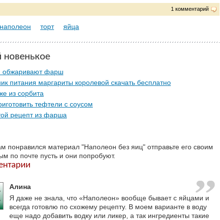
1 комментарий
наполеон
торт
яйца
й новенькое
м обжаривают фарш
ик питания маргариты королевой скачать бесплатно
е из сорбита
риготовить тефтели с соусом
ой рецепт из фарша
ам понравился материал "Наполеон без яиц" отправьте его своим
ым по почте пусть и они попробуют.
ентарии
Алина
Я даже не знала, что «Наполеон» вообще бывает с яйцами и
всегда готовлю по схожему рецепту. В моем варианте в воду
еще надо добавить водку или ликер, а так ингредиенты такие