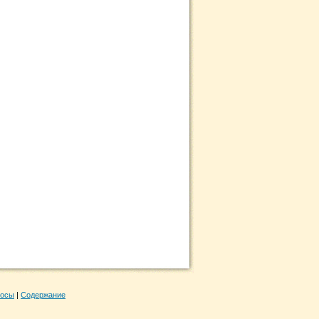
росы
|
Содержание