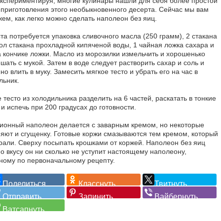
экспериментируя, многие кулинары нашли для себя более простой
 приготовления этого необыкновенного десерта. Сейчас мы вам
жем, как легко можно сделать наполеон без яиц.
та потребуется упаковка сливочного масла (250 грамм), 2 стакана
пол стакана прохладной кипяченой воды, 1 чайная ложка сахара и
а кончике ложки. Масло из морозилки измельчить и хорошенько
шать с мукой. Затем в воде следует растворить сахар и соль и
о влить в муку. Замесить мягкое тесто и убрать его на час в
льник.
 тесто из холодильника разделить на 6 частей, раскатать в тонкие
и испечь при 200 градусах до готовности.
ионный наполеон делается с заварным кремом, но некоторые
яют и сгущенку. Готовые коржи смазываются тем кремом, который
рали. Сверху посыпать крошками от коржей. Наполеон без яиц
по вкусу он ни сколько не уступит настоящему наполеону,
ному по первоначальному рецепту.