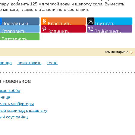
опару, добавить 125 мл тёплой воды и щепотку соли. Вымесить
о мягкого, гладкого и эластичного состояния.
комментария 2
пицца
приготовить
тесто
й новенькое
акое кеббе
рница
елать чизбургеры
рый маринад к шашлыку
ый соус хайнц