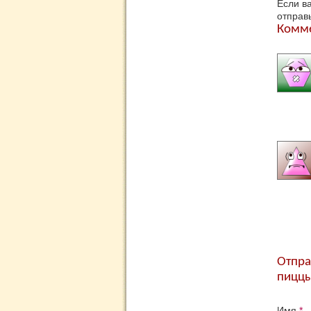
Если в
отправ
Комм
Отпра
пицц
Имя
*