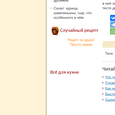
дрожжей
в неё 
тесто д
Салат: курица,
шампиньоны, сыр, что
особенного в нём
Случайный рецепт
Рецепт на удачу!
Просто нажми
Теги:
Чита
Всё для кухни
Что т
Суха
Как д
Быст
Сырн