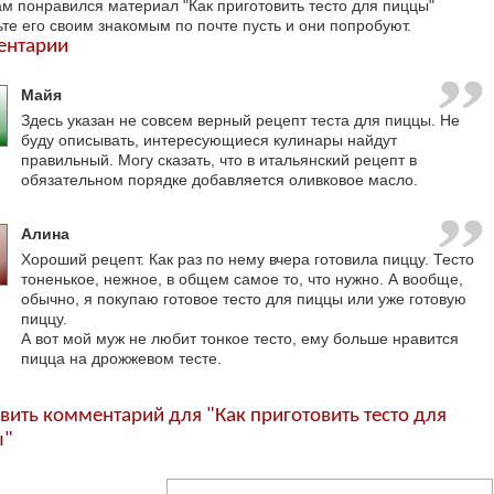
ам понравился материал "Как приготовить тесто для пиццы"
ьте его своим знакомым по почте пусть и они попробуют.
ентарии
Майя
Здесь указан не совсем верный рецепт теста для пиццы. Не
буду описывать, интересующиеся кулинары найдут
правильный. Могу сказать, что в итальянский рецепт в
обязательном порядке добавляется оливковое масло.
Алина
Хороший рецепт. Как раз по нему вчера готовила пиццу. Тесто
тоненькое, нежное, в общем самое то, что нужно. А вообще,
обычно, я покупаю готовое тесто для пиццы или уже готовую
пиццу.
А вот мой муж не любит тонкое тесто, ему больше нравится
пицца на дрожжевом тесте.
вить комментарий для "Как приготовить тесто для
ы"