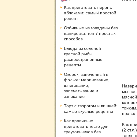
Как приготовить пирог с
яблоками: самый простой
рецепт
Отбивные из говядины без
панировки: топ 7 простых
способов
Блюда из соленой
красной рыбы:
распространенные
рецепты
Окорок, запеченный в
фольге: маринование,
шпигование,
Наверн
запечатывание и
мы пос
запекание
мясной
которо
Торт с творогом и вишней:
тонким
самые вкусные рецепты
правил
Как правильно
Как при
приготовить тесто для
(2 ст.л
треугольников без
тепле н