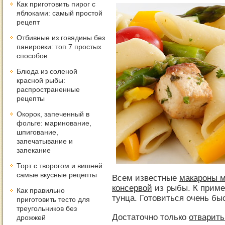
Как приготовить пирог с
яблоками: самый простой
рецепт
Отбивные из говядины без
панировки: топ 7 простых
способов
Блюда из соленой
красной рыбы:
распространенные
рецепты
Окорок, запеченный в
фольге: маринование,
шпигование,
запечатывание и
запекание
Торт с творогом и вишней:
самые вкусные рецепты
Всем известные
макароны м
консервой
из рыбы. К приме
Как правильно
тунца.
Готовиться очень быс
приготовить тесто для
треугольников без
Достаточно только
отварить
дрожжей