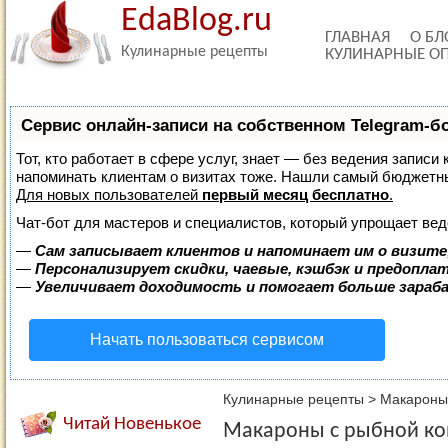
EdaBlog.ru
ГЛАВНАЯ
О БЛ
Кулинарные рецепты
КУЛИНАРНЫЕ О
Сервис онлайн-записи на собственном Telegram-б
Тот, кто работает в сфере услуг, знает — без ведения записи 
напоминать клиентам о визитах тоже. Нашли самый бюджетн
Для новых пользователей
первый месяц бесплатно
.
Чат-бот для мастеров и специалистов, который упрощает вед
—
Сам записывает клиентов и напоминает им о визите
—
Персонализирует скидки, чаевые, кэшбэк и предопла
—
Увеличивает доходимость и помогает больше зара
Начать пользоваться сервисом
Кулинарные рецепты
>
Макароны
Читай Новенькое
Макароны с рыбной ко