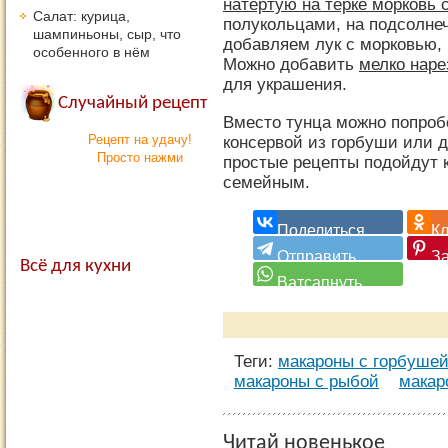
натертую на терке морковь 
Салат: курица,
полукольцами, на подсолне
шампиньоны, сыр, что
добавляем лук с морковью,
особенного в нём
Можно добавить
мелко наре
для украшения.
Случайный рецепт
Вместо тунца можно попроб
Рецепт на удачу!
консервой из горбуши или д
Просто нажми
простые рецепты подойдут к
семейным.
Всё для кухни
Теги:
макароны с горбуше
макароны с рыбой
макар
Читай новенькое