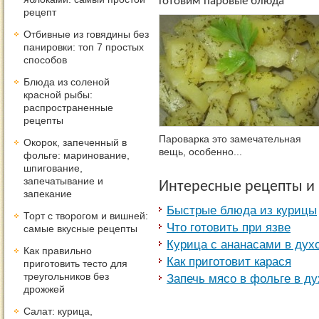
Готовим паровые блюда
рецепт
Отбивные из говядины без
панировки: топ 7 простых
способов
Блюда из соленой
красной рыбы:
распространенные
рецепты
Пароварка это замечательная
Окорок, запеченный в
вещь, особенно...
фольге: маринование,
шпигование,
запечатывание и
Интересные рецепты и
запекание
Быстрые блюда из курицы
Торт с творогом и вишней:
Что готовить при язве
самые вкусные рецепты
Курица с ананасами в дух
Как правильно
Как приготовит карася
приготовить тесто для
треугольников без
Запечь мясо в фольге в ду
дрожжей
Салат: курица,