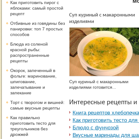
м
Как приготовить пирог с
яблоками: самый простой
рецепт
Суп куриный с макаронными
изделиями
Отбивные из говядины без
панировки: топ 7 простых
способов
Блюда из соленой
красной рыбы:
распространенные
рецепты
Окорок, запеченный в
фольге: маринование,
шпигование,
Суп куриный с макаронными
запечатывание и
изделиями готовится...
запекание
Интересные рецепты и
Торт с творогом и вишней:
самые вкусные рецепты
Книга рецептов хлебопечк
Как правильно
Как приготовить тесто для
приготовить тесто для
Блюдо с фунчозой
треугольников без
дрожжей
Вкусные маринады для ш