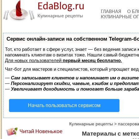
EdaBlog.ru
ГЛАВНАЯ
О БЛ
Кулинарные рецепты
КУЛИНАРНЫЕ О
Сервис онлайн-записи на собственном Telegram-б
Тот, кто работает в сфере услуг, знает — без ведения записи 
напоминать клиентам о визитах тоже. Нашли самый бюджетн
Для новых пользователей
первый месяц бесплатно
.
Чат-бот для мастеров и специалистов, который упрощает вед
—
Сам записывает клиентов и напоминает им о визите
—
Персонализирует скидки, чаевые, кэшбэк и предопла
—
Увеличивает доходимость и помогает больше зара
Начать пользоваться сервисом
Кулинарные рецепты
>
пассерова
Читай Новенькое
Материалы с метко