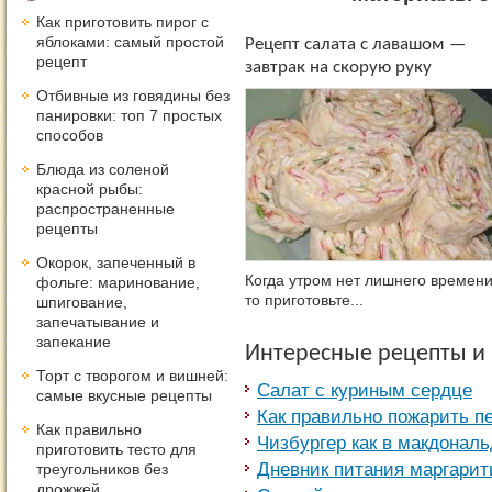
Как приготовить пирог с
яблоками: самый простой
Рецепт салата с лавашом —
рецепт
завтрак на скорую руку
Отбивные из говядины без
панировки: топ 7 простых
способов
Блюда из соленой
красной рыбы:
распространенные
рецепты
Окорок, запеченный в
Когда утром нет лишнего времени
фольге: маринование,
то приготовьте...
шпигование,
запечатывание и
запекание
Интересные рецепты и
Торт с творогом и вишней:
Салат с куриным сердце
самые вкусные рецепты
Как правильно пожарить п
Как правильно
Чизбургер как в макдональ
приготовить тесто для
Дневник питания маргарит
треугольников без
дрожжей