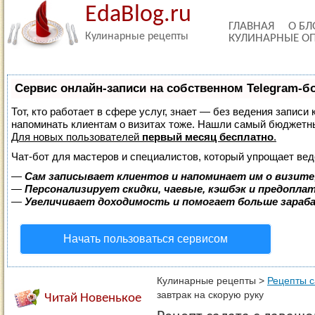
EdaBlog.ru
ГЛАВНАЯ
О БЛ
Кулинарные рецепты
КУЛИНАРНЫЕ О
Сервис онлайн-записи на собственном Telegram-б
Тот, кто работает в сфере услуг, знает — без ведения записи 
напоминать клиентам о визитах тоже. Нашли самый бюджетн
Для новых пользователей
первый месяц бесплатно
.
Чат-бот для мастеров и специалистов, который упрощает вед
—
Сам записывает клиентов и напоминает им о визите
—
Персонализирует скидки, чаевые, кэшбэк и предопла
—
Увеличивает доходимость и помогает больше зара
Начать пользоваться сервисом
Кулинарные рецепты
>
Рецепты с
завтрак на скорую руку
Читай Новенькое