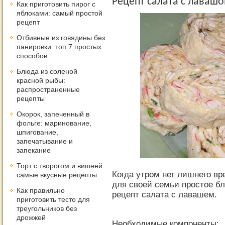
Рецепт салата с лавашо
Как приготовить пирог с
яблоками: самый простой
рецепт
Отбивные из говядины без
панировки: топ 7 простых
способов
Блюда из соленой
красной рыбы:
распространенные
рецепты
Окорок, запеченный в
фольге: маринование,
шпигование,
запечатывание и
запекание
Торт с творогом и вишней:
Когда утром нет лишнего вре
самые вкусные рецепты
для своей семьи простое б
Как правильно
рецепт салата с лавашем.
приготовить тесто для
треугольников без
дрожжей
Необходимые компоненты: