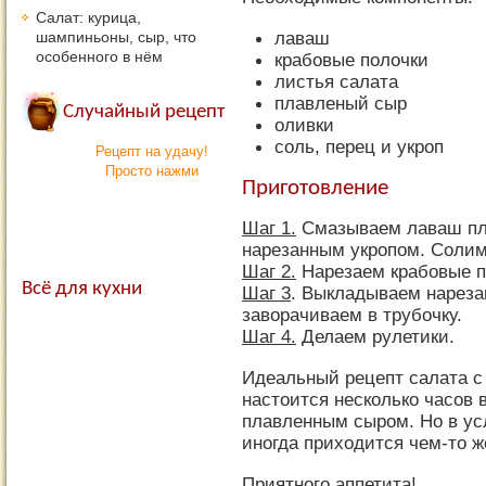
Салат: курица,
лаваш
шампиньоны, сыр, что
особенного в нём
крабовые полочки
листья салата
плавленый сыр
Случайный рецепт
оливки
соль, перец и укроп
Рецепт на удачу!
Просто нажми
Приготовление
Шаг 1.
Смазываем лаваш пл
нарезанным укропом. Солим 
Шаг 2.
Нарезаем крабовые па
Всё для кухни
Шаг 3
. Выкладываем нареза
заворачиваем в трубочку.
Шаг 4.
Делаем рулетики.
Идеальный рецепт салата с
настоится несколько часов 
плавленным сыром. Но в ус
иногда приходится чем-то ж
Приятного аппетита!