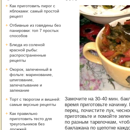
Как приготовить пирог с
яблоками: самый простой
рецепт
Отбивные из говядины без
панировки: топ 7 простых
способов
Блюда из соленой
красной рыбы:
распространенные
рецепты
Окорок, запеченный в
фольге: маринование,
шпигование,
запечатывание и
запекание
Замочите на 30-40 мин. бак
Торт с творогом и вишней:
время приготовьте начинку.
самые вкусные рецепты
перец, почистите лук, чесно
Как правильно
приготовьте и помойте зеле
приготовить тесто для
по разным тарелочкам, что
треугольников без
баклажана по щепотке каждо
дрожжей