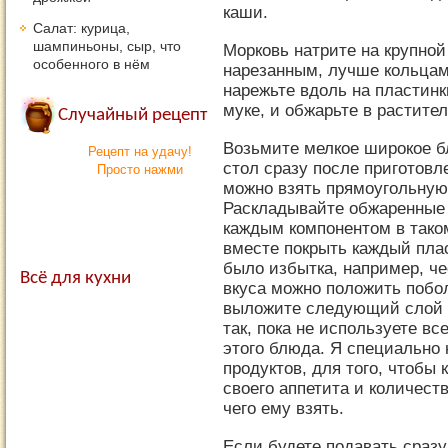
каши.
Салат: курица,
шампиньоны, сыр, что
Морковь натрите на крупной
особенного в нём
нарезанным, лучше кольцам
нарежьте вдоль на пластинк
муке, и обжарьте в растите
Случайный рецепт
Возьмите мелкое широкое б
Рецепт на удачу!
стол сразу после приготовле
Просто нажми
можно взять прямоугольную
Раскладывайте обжаренные
каждым компонентом в тако
вместе покрыть каждый плас
было избытка, например, че
Всё для кухни
вкуса можно положить побо
выложите следующий слой б
так, пока не используете вс
этого блюда. Я специально 
продуктов, для того, чтобы
своего аппетита и количест
чего ему взять.
Если будете подавать сразу