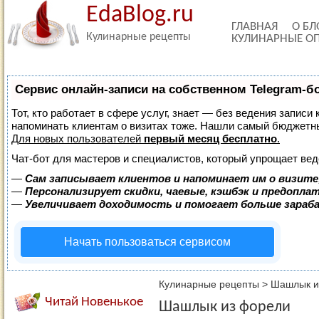
EdaBlog.ru
ГЛАВНАЯ
О БЛ
Кулинарные рецепты
КУЛИНАРНЫЕ О
Сервис онлайн-записи на собственном Telegram-б
Тот, кто работает в сфере услуг, знает — без ведения записи 
напоминать клиентам о визитах тоже. Нашли самый бюджетн
Для новых пользователей
первый месяц бесплатно
.
Чат-бот для мастеров и специалистов, который упрощает вед
—
Сам записывает клиентов и напоминает им о визите
—
Персонализирует скидки, чаевые, кэшбэк и предопла
—
Увеличивает доходимость и помогает больше зара
Начать пользоваться сервисом
Кулинарные рецепты
>
Шашлык и
Читай Новенькое
Шашлык из форели