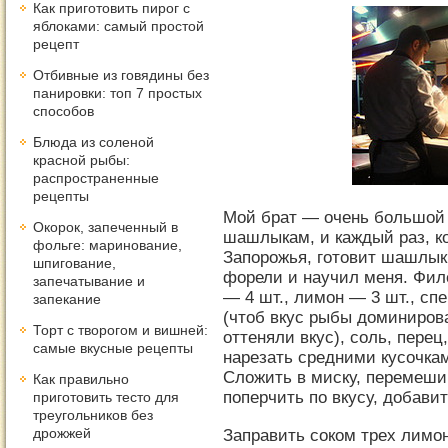
Как приготовить пирог с
яблоками: самый простой
рецепт
Отбивные из говядины без
панировки: топ 7 простых
способов
Блюда из соленой
красной рыбы:
распространенные
рецепты
Мой брат — очень большой 
Окорок, запеченный в
шашлыкам, и каждый раз, ко
фольге: маринование,
Запорожья, готовит шашлык. 
шпигование,
форели и научил меня. Филе
запечатывание и
— 4 шт., лимон — 3 шт., сп
запекание
(чтоб вкус рыбы доминирова
Торт с творогом и вишней:
оттеняли вкус), соль, пере
самые вкусные рецепты
нарезать средними кусочка
Сложить в миску, перемешив
Как правильно
поперчить по вкусу, добави
приготовить тесто для
треугольников без
дрожжей
Заправить соком трех лимо