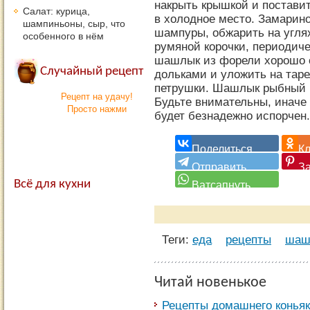
накрыть крышкой и поставит
Салат: курица,
в холодное место. Замарин
шампиньоны, сыр, что
шампуры, обжарить на угля
особенного в нём
румяной корочки, периодич
шашлык из форели хорошо с
Случайный рецепт
дольками и уложить на таре
петрушки. Шашлык рыбный г
Рецепт на удачу!
Будьте внимательны, иначе 
Просто нажми
будет безнадежно испорчен.
Всё для кухни
Теги:
еда
рецепты
шаш
Читай новенькое
Рецепты домашнего конья