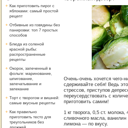
Как приготовить пирог с
яблоками: самый простой
рецепт
Отбивные из говядины без
панировки: топ 7 простых
способов
Блюда из соленой
красной рыбы:
распространенные
рецепты
Окорок, запеченный в
фольге: маринование,
Очень-очень хочется чего-н
шпигование,
запечатывание и
сдерживайте себя! Ведь эт
запекание
стрессов, приступов депрес
переусердствовать с количе
Торт с творогом и вишней:
приготовить самим!
самые вкусные рецепты
Как правильно
1 кг творога, 0,5 ст. молока, 
приготовить тесто для
сливочного масла, ванилин 
треугольников без
лимона — по вкусу.
дрожжей