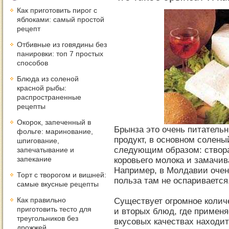
Как приготовить пирог с
яблоками: самый простой
рецепт
Отбивные из говядины без
панировки: топ 7 простых
способов
Блюда из соленой
красной рыбы:
распространенные
рецепты
Окорок, запеченный в
Брынза это очень питатель
фольге: маринование,
продукт, в основном солены
шпигование,
следующим образом: створа
запечатывание и
запекание
коровьего молока и замачив
Например, в Молдавии очен
Торт с творогом и вишней:
польза там не оспаривается
самые вкусные рецепты
Как правильно
Существует огромное колич
приготовить тесто для
и вторых блюд, где применя
треугольников без
вкусовых качествах находит
дрожжей