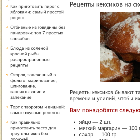
Рецепты кексиков на с
Как приготовить пирог с
яблоками: самый простой
рецепт
Отбивные из говядины без
панировки: топ 7 простых
способов
Блюда из соленой
красной рыбы:
распространенные
рецепты
Окорок, запеченный в
фольге: маринование,
шпигование,
запечатывание и
Рецепты кексиков бывают та
запекание
времени и усилий, чтобы их
Торт с творогом и вишней:
Вам понадобятся следу
самые вкусные рецепты
яйцо — 2 шт.
Как правильно
мягкий маргарин — 100 
приготовить тесто для
треугольников без
сахар — 100 гр
дрожжей