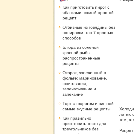
Как приготовить пирог с
яблоками: самый простой
рецепт
Отбивные из говядины без
панировки: топ 7 простых
способов
Блюда из соленой
красной рыбы:
распространенные
рецепты
Окорок, запеченный в
фольге: маринование,
шпигование,
запечатывание и
запекание
Торт с творогом и вишней:
самые вкусные рецепты
Холодн
летнюю
Как правильно
тем, ч
приготовить тесто для
треугольников без
Рецепт