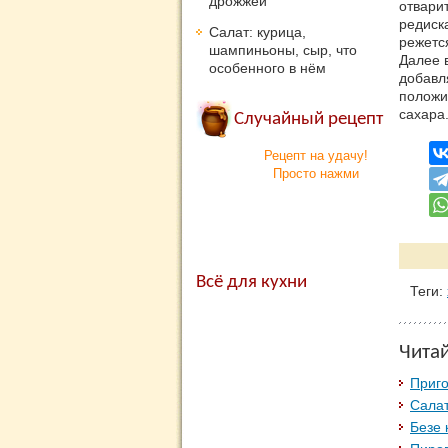
дрожжей
отвари
редиск
Салат: курица,
режетс
шампиньоны, сыр, что
Далее 
особенного в нём
добавл
положи
сахара
Случайный рецепт
Рецепт на удачу!
Просто нажми
Всё для кухни
Теги:
Чита
Приго
Сала
Безе 