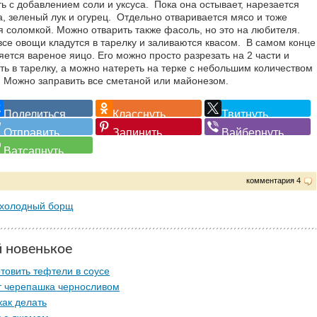
ть с добавлением соли и уксуса. Пока она остывает, нарезается
а, зеленый лук и огурец. Отдельно отваривается мясо и тоже
я соломкой. Можно отварить также фасоль, но это на любителя.
все овощи кладутся в тарелку и заливаются квасом. В самом конце
яется вареное яицо. Его можно просто разрезать на 2 части и
ть в тарелку, а можно натереть на терке с небольшим количеством
. Можно заправить все сметаной или майонезом.
комментария 4
холодный борщ
й новенькое
товить тефтели в соусе
т черепашка черносливом
как делать