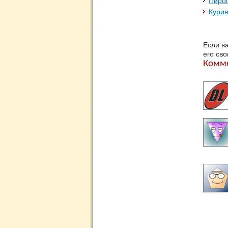
Пиро
Курин
Если в
его св
Комм