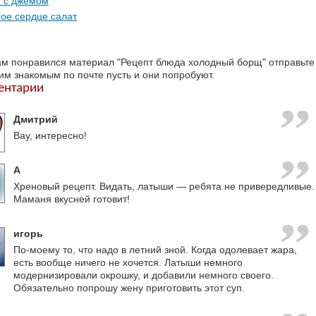
г с джемом
ое сердце салат
ам понравился материал "Рецепт блюда холодный борщ" отправьте
оим знакомым по почте пусть и они попробуют.
ентарии
Дмитрий
Вау, интересно!
A
Хреновый рецепт. Видать, латыши — ребята не привередливые.
Маманя вкусней готовит!
игорь
По-моему то, что надо в летний зной. Когда одолевает жара,
есть вообще ничего не хочется. Латыши немного
модернизировали окрошку, и добавили немного своего.
Обязательно попрошу жену приготовить этот суп.