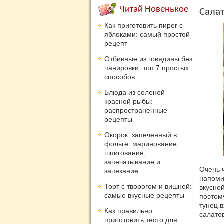
Читай Новенькое
Салат
Как приготовить пирог с
яблоками: самый простой
рецепт
Отбивные из говядины без
панировки: топ 7 простых
способов
Блюда из соленой
красной рыбы:
распространенные
рецепты
Окорок, запеченный в
фольге: маринование,
шпигование,
запечатывание и
Очень 
запекание
напоми
Торт с творогом и вишней:
вкусно
самые вкусные рецепты
поэтому
тунец 
Как правильно
салатов
приготовить тесто для