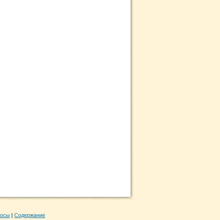
росы
|
Содержание