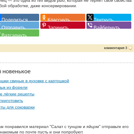
нец — это одна из тех видов рыб, которая не теряет свои свойства
бой обработке, даже консервировании.
комментария 3
й новенькое
шки свиные в духовке с картошкой
ык из форели
е лёгкие рецепты
приготовить
ты для соковарки
ам понравился материал "Салат с тунцом и яйцом" отправьте его
знакомым по почте пусть и они попробуют.