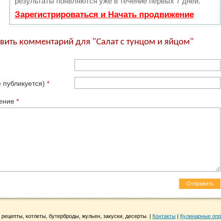
результаты появляются уже в течение первых 7 дней.
Зарегистрироваться и Начать продвижение
вить комментарий для "Салат с тунцом и яйцом"
е публикуется)
*
ение
*
 рецепты, котлеты, бутерброды, жульен, закуски, десерты. |
Контакты
|
Кулинарные оп