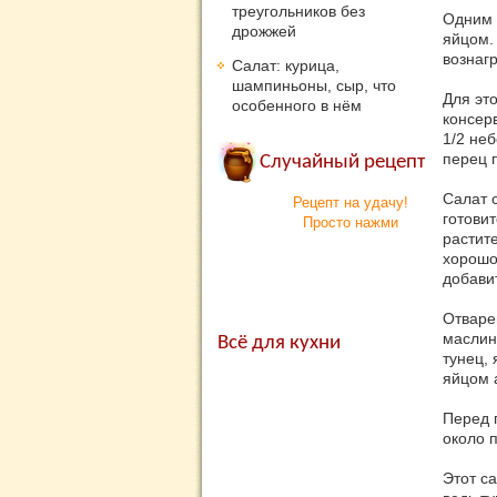
треугольников без
Одним 
дрожжей
яйцом.
вознаг
Салат: курица,
шампиньоны, сыр, что
Для эт
особенного в нём
консер
1/2 неб
перец п
Случайный рецепт
Салат 
Рецепт на удачу!
готовит
Просто нажми
растите
хорошо
добави
Отваре
маслин
Всё для кухни
тунец, 
яйцом 
Перед 
около 
Этот с