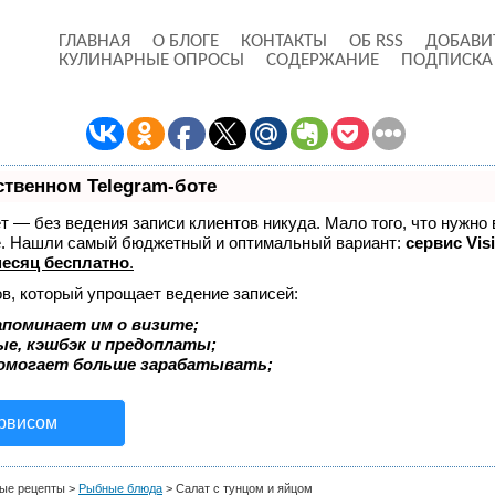
ГЛАВНАЯ
О БЛОГЕ
КОНТАКТЫ
ОБ RSS
ДОБАВИ
КУЛИНАРНЫЕ ОПРОСЫ
СОДЕРЖАНИЕ
ПОДПИСКА
ственном Telegram-боте
ает — без ведения записи клиентов никуда. Мало того, что нужно 
же. Нашли самый бюджетный и оптимальный вариант:
сервис Visi
есяц бесплатно
.
в, который упрощает ведение записей:
апоминает им о визите;
ые, кэшбэк и предоплаты;
помогает больше зарабатывать;
ервисом
ые рецепты
>
Рыбные блюда
>
Салат с тунцом и яйцом