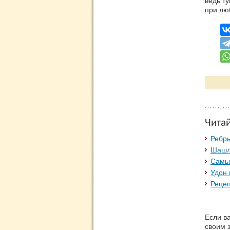
ведь ту
при лю
Чита
Ребры
Шашл
Самы
Удон 
Рецеп
Если в
своим 