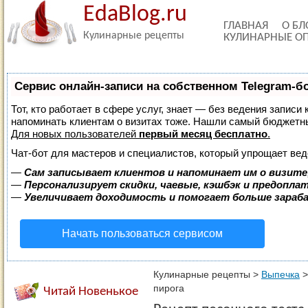
EdaBlog.ru
ГЛАВНАЯ
О БЛ
Кулинарные рецепты
КУЛИНАРНЫЕ О
Сервис онлайн-записи на собственном Telegram-б
Тот, кто работает в сфере услуг, знает — без ведения записи 
напоминать клиентам о визитах тоже. Нашли самый бюджетн
Для новых пользователей
первый месяц бесплатно
.
Чат-бот для мастеров и специалистов, который упрощает вед
—
Сам записывает клиентов и напоминает им о визите
—
Персонализирует скидки, чаевые, кэшбэк и предопла
—
Увеличивает доходимость и помогает больше зара
Начать пользоваться сервисом
Кулинарные рецепты
>
Выпечка
пирога
Читай Новенькое