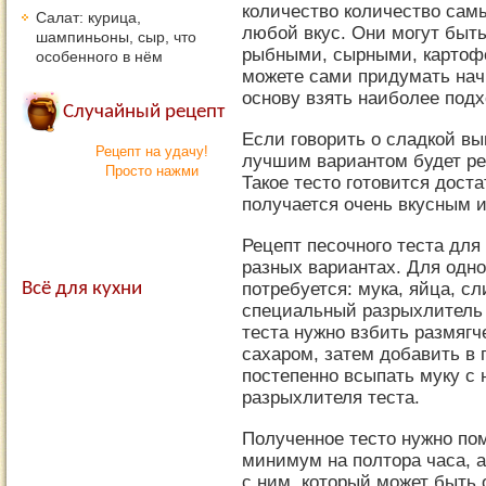
количество количество самы
Салат: курица,
любой вкус. Они могут быть
шампиньоны, сыр, что
рыбными, сырными, картоф
особенного в нём
можете сами придумать начи
основу взять наиболее под
Случайный рецепт
Если говорить о сладкой вып
Рецепт на удачу!
лучшим вариантом будет рец
Просто нажми
Такое тесто готовится доста
получается очень вкусным 
Рецепт песочного теста для
разных вариантах. Для одн
потребуется: мука, яйца, с
Всё для кухни
специальный разрыхлитель 
теста нужно взбить размяг
сахаром, затем добавить в
постепенно всыпать муку с
разрыхлителя теста.
Полученное тесто нужно пом
минимум на полтора часа, а
с ним, который может быть