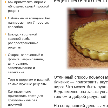
Рецепт песочного теста
Как приготовить пирог с
яблоками: самый простой
рецепт
Отбивные из говядины без
панировки: топ 7 простых
способов
Блюда из соленой
красной рыбы:
распространенные
рецепты
Окорок, запеченный в
фольге: маринование,
шпигование,
запечатывание и
запекание
Отличный способ побаловать
Торт с творогом и вишней:
близких — приготовить вк
самые вкусные рецепты
пирог. Что может быть луч
Ведь именно она зачастую
Как правильно
приготовить тесто для
теплом и доброй радушной 
треугольников без
дрожжей
На сегодняшний день вы мо