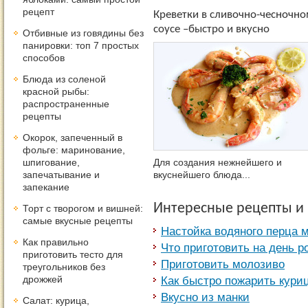
рецепт
Креветки в сливочно-чесночн
соусе –быстро и вкусно
Отбивные из говядины без
панировки: топ 7 простых
способов
Блюда из соленой
красной рыбы:
распространенные
рецепты
Окорок, запеченный в
фольге: маринование,
шпигование,
Для создания нежнейшего и
запечатывание и
вкуснейшего блюда...
запекание
Интересные рецепты и
Торт с творогом и вишней:
самые вкусные рецепты
Настойка водяного перца 
Как правильно
Что приготовить на день р
приготовить тесто для
Приготовить молозиво
треугольников без
дрожжей
Как быстро пожарить кури
Вкусно из манки
Салат: курица,