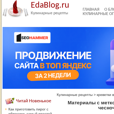
EdaBlog.ru
ГЛАВНАЯ
О БЛ
Кулинарные рецепты
КУЛИНАРНЫЕ О
Кулинарные рецепты
>
креветки 
Читай Новенькое
Материалы с метко
чесно
Как приготовить пирог с
яблоками: самый простой