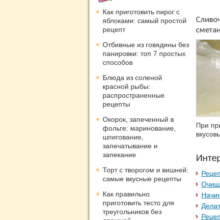
Как приготовить пирог с
Сливо
яблоками: самый простой
рецепт
смета
Отбивные из говядины без
панировки: топ 7 простых
способов
Блюда из соленой
красной рыбы:
распространенные
рецепты
Окорок, запеченный в
При пр
фольге: маринование,
вкусовы
шпигование,
запечатывание и
запекание
Инте
Торт с творогом и вишней:
Рецеп
самые вкусные рецепты
Очищ
Как правильно
Начин
приготовить тесто для
Делат
треугольников без
Рецеп