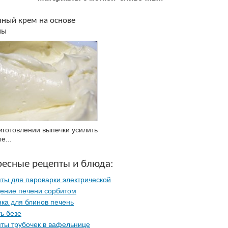
чный крем на основе
ны
иготовлении выпечки усилить
е...
ресные рецепты и блюда:
ты для пароварки электрической
ение печени сорбитом
ка для блинов печень
ь безе
ты трубочек в вафельнице