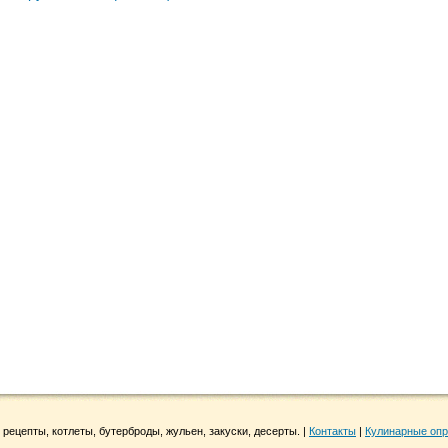
 рецепты, котлеты, бутерброды, жульен, закуски, десерты. |
Контакты
|
Кулинарные оп