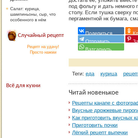
достать ее, уложить вместе
под фольгу и дать немного 
Салат: курица,
столу. Если тушка сверху по
шампиньоны, сыр, что
пергаментной нк бумага, см
особенного в нём
Случайный рецепт
Рецепт на удачу!
Просто нажми
Теги:
еда
курица
рецеп
Всё для кухни
Читай новенькое
Рецепты канапе с фотогр
Вкусные дрожжевые пирог
Как приготовить вкусных к
Приготовить почки
Лёгкий рецепт выпечки