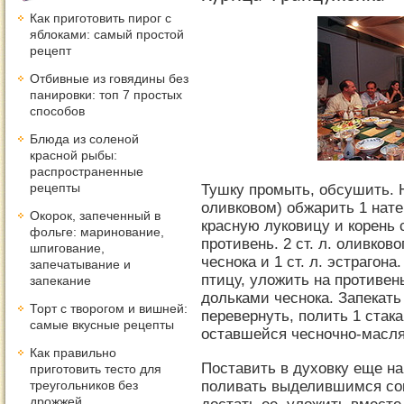
Как приготовить пирог с
яблоками: самый простой
рецепт
Отбивные из говядины без
панировки: топ 7 простых
способов
Блюда из соленой
красной рыбы:
распространенные
рецепты
Тушку промыть, обсушить. 
оливковом) обжарить 1 нате
Окорок, запеченный в
красную луковицу и корень 
фольге: маринование,
противень. 2 ст. л. оливков
шпигование,
чеснока и 1 ст. л. эстрагон
запечатывание и
птицу, уложить на противен
запекание
дольками чеснока. Запекать
Торт с творогом и вишней:
перевернуть, полить 1 стака
самые вкусные рецепты
оставшейся чесночно-масл
Как правильно
Поставить в духовку еще на
приготовить тесто для
поливать выделившимся соко
треугольников без
дрожжей