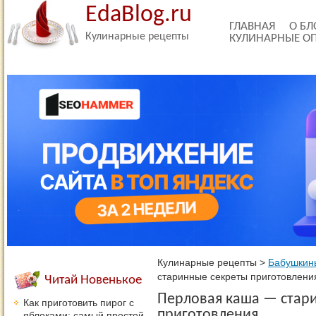
EdaBlog.ru
ГЛАВНАЯ
О БЛ
Кулинарные рецепты
КУЛИНАРНЫЕ О
Кулинарные рецепты
>
Бабушкин
старинные секреты приготовлени
Читай Новенькое
Перловая каша — стар
Как приготовить пирог с
приготовления
яблоками: самый простой