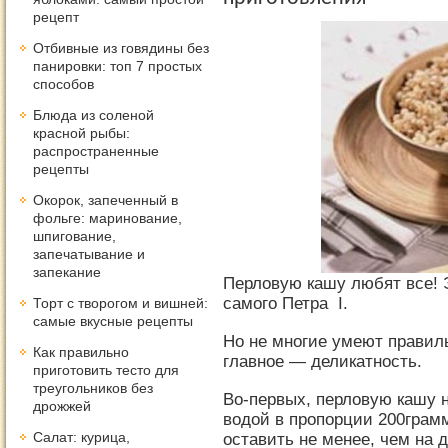
рецепт
Отбивные из говядины без
панировки: топ 7 простых
способов
Блюда из соленой
красной рыбы:
распространенные
рецепты
Окорок, запеченный в
фольге: маринование,
шпигование,
запечатывание и
запекание
Перловую кашу любят все!
самого Петра I.
Торт с творогом и вишней:
самые вкусные рецепты
Но не многие умеют правиль
Как правильно
главное — деликатность.
приготовить тесто для
треугольников без
Во-первых, перловую кашу 
дрожжей
водой в пропорции 200грамм
Салат: курица,
оставить не менее, чем на 