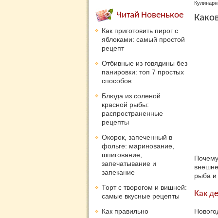
Кулинарн
Читай Новенькое
Каков
Как приготовить пирог с
яблоками: самый простой
рецепт
Отбивные из говядины без
панировки: топ 7 простых
способов
Блюда из соленой
красной рыбы:
распространенные
рецепты
Окорок, запеченный в
фольге: маринование,
шпигование,
Почему
запечатывание и
внешне
запекание
рыба и 
Торт с творогом и вишней:
Как д
самые вкусные рецепты
Как правильно
Нового