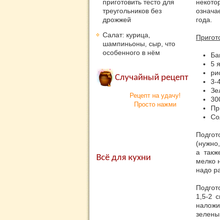
приготовить тесто для
некото
треугольников без
означа
дрожжей
года.
Салат: курица,
Пригот
шампиньоны, сыр, что
особенного в нём
Ба
5 
ри
Случайный рецепт
3-
Зе
Рецепт на удачу!
30
Просто нажми
Пр
Со
Подгот
(нужно,
а такж
Всё для кухни
мелко 
надо р
Подгот
1,5-2 
наложи
зелены