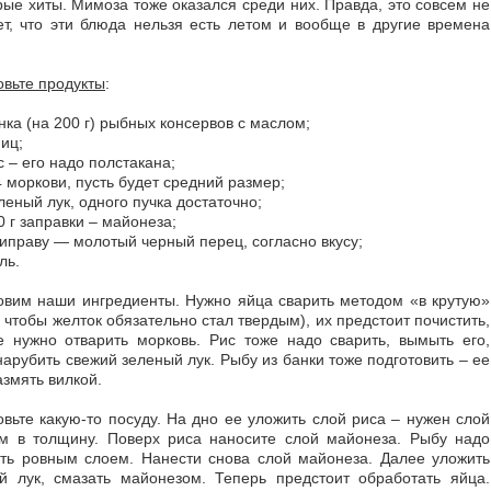
рые хиты. Мимоза тоже оказался среди них. Правда, это совсем не
ет, что эти блюда нельзя есть летом и вообще в другие времена
овьте продукты
:
нка (на 200 г) рыбных консервов с маслом;
яиц;
с – его надо полстакана;
4 моркови, пусть будет средний размер;
леный лук, одного пучка достаточно;
0 г заправки – майонеза;
иправу — молотый черный перец, согласно вкусу;
ль.
овим наши ингредиенты. Нужно яйца сварить методом «в крутую»
 чтобы желток обязательно стал твердым), их предстоит почистить,
е нужно отварить морковь. Рис тоже надо сварить, вымыть его,
нарубить свежий зеленый лук. Рыбу из банки тоже подготовить – ее
азмять вилкой.
овьте какую-то посуду. На дно ее уложить слой риса – нужен слой
см в толщину. Поверх риса наносите слой майонеза. Рыбу надо
ть ровным слоем. Нанести снова слой майонеза. Далее уложить
й лук, смазать майонезом. Теперь предстоит обработать яйца.