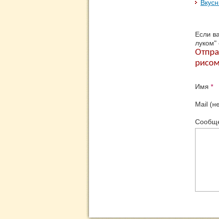
Вкусн
Если в
луком"
Отпра
рисом
Имя
*
Mail (н
Сообщ