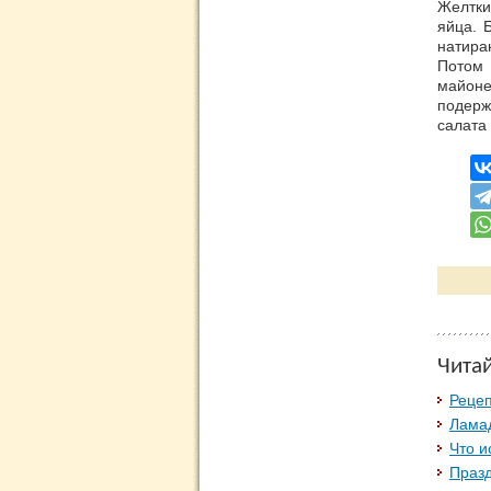
Желтки
яйца. 
натира
Потом 
майоне
подерж
салата
Чита
Рецеп
Лама
Что и
Празд