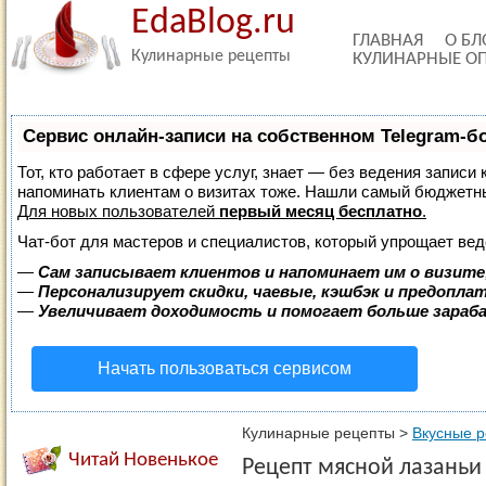
EdaBlog.ru
ГЛАВНАЯ
О БЛ
Кулинарные рецепты
КУЛИНАРНЫЕ О
Сервис онлайн-записи на собственном Telegram-б
Тот, кто работает в сфере услуг, знает — без ведения записи 
напоминать клиентам о визитах тоже. Нашли самый бюджетн
Для новых пользователей
первый месяц бесплатно
.
Чат-бот для мастеров и специалистов, который упрощает вед
—
Сам записывает клиентов и напоминает им о визите
—
Персонализирует скидки, чаевые, кэшбэк и предопла
—
Увеличивает доходимость и помогает больше зара
Начать пользоваться сервисом
Кулинарные рецепты
>
Вкусные 
Читай Новенькое
Рецепт мясной лазаньи