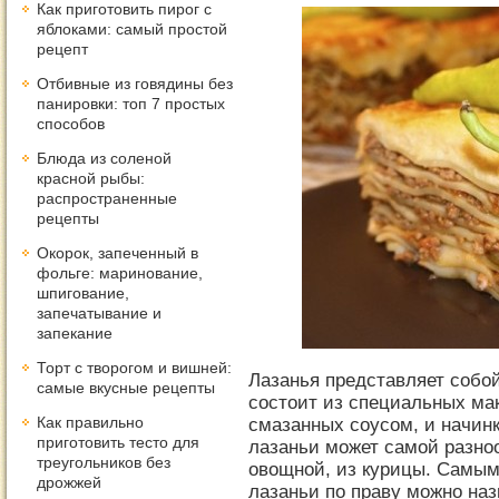
Как приготовить пирог с
яблоками: самый простой
рецепт
Отбивные из говядины без
панировки: топ 7 простых
способов
Блюда из соленой
красной рыбы:
распространенные
рецепты
Окорок, запеченный в
фольге: маринование,
шпигование,
запечатывание и
запекание
Торт с творогом и вишней:
Лазанья представляет собой
самые вкусные рецепты
состоит из специальных ма
Как правильно
смазанных соусом, и начин
приготовить тесто для
лазаньи может самой разно
треугольников без
овощной, из курицы. Самы
дрожжей
лазаньи по праву можно наз