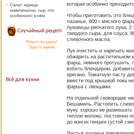
которая особенно приходитс
Салат: курица,
шампиньоны, сыр, что
Чтобы приготовить это блю
особенного в нём
лазаньи, 600 г мясного фар
луковицы репчатого лука, 2 
Случайный рецепт
твердого сыра, для соуса: 80
сливочного масла.
Рецепт на удачу!
Просто нажми
Лук очистить и нарезать ма
обжарить на растительном м
фарш, немного протушить,
взбить блендером, добавит
орегано. Томатную пасту до
Всё для кухни
вместе под крышкой пока не
фарша с овощами.
На отдельной сковородке не
Бешамель. Растопить сливо
муку, хорошо ее размешать 
теплое молоко, постоянно п
до консистенции густой сме
Листья лазаньи предварител