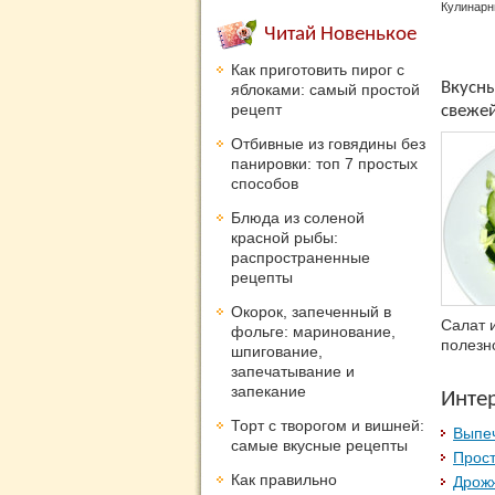
Кулинарн
Читай Новенькое
Как приготовить пирог с
Вкусны
яблоками: самый простой
рецепт
свежей
Отбивные из говядины без
панировки: топ 7 простых
способов
Блюда из соленой
красной рыбы:
распространенные
рецепты
Окорок, запеченный в
Салат 
фольге: маринование,
полезно
шпигование,
запечатывание и
запекание
Инте
Торт с творогом и вишней:
Выпеч
самые вкусные рецепты
Прост
Как правильно
Дрожж