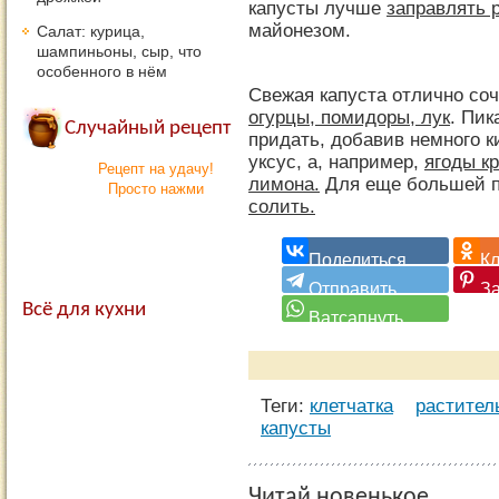
капусты лучше
заправлять 
майонезом.
Салат: курица,
шампиньоны, сыр, что
особенного в нём
Свежая капуста отлично соч
огурцы, помидоры, лук
. Пик
Случайный рецепт
придать, добавив немного к
уксус, а, например,
ягоды к
Рецепт на удачу!
лимона.
Для еще большей п
Просто нажми
солить.
Всё для кухни
Теги:
клетчатка
растител
капусты
Читай новенькое