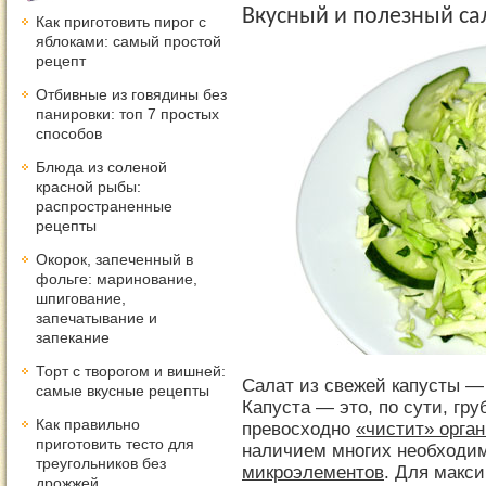
Вкусный и полезный са
Как приготовить пирог с
яблоками: самый простой
рецепт
Отбивные из говядины без
панировки: топ 7 простых
способов
Блюда из соленой
красной рыбы:
распространенные
рецепты
Окорок, запеченный в
фольге: маринование,
шпигование,
запечатывание и
запекание
Торт с творогом и вишней:
Салат из свежей капусты — 
самые вкусные рецепты
Капуста — это, по сути, гру
Как правильно
превосходно
«чистит» орга
приготовить тесто для
наличием многих необходи
треугольников без
микроэлементов
. Для макс
дрожжей