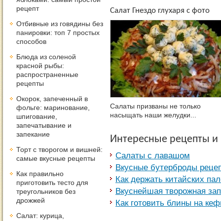
рецепт
Салат Гнездо глухаря с фото
Отбивные из говядины без
панировки: топ 7 простых
способов
Блюда из соленой
красной рыбы:
распространенные
рецепты
Окорок, запеченный в
Салаты призваны не только
фольге: маринование,
насыщать наши желудки...
шпигование,
запечатывание и
запекание
Интересные рецепты и
Торт с творогом и вишней:
Салаты с лавашом
самые вкусные рецепты
Вкусные бутерброды реце
Как правильно
Как держать китайских пал
приготовить тесто для
Вкуснейшая творожная зап
треугольников без
дрожжей
Как готовить блины на ке
Салат: курица,