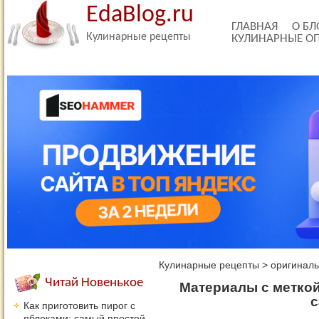
EdaBlog.ru
ГЛАВНАЯ
О БЛ
Кулинарные рецепты
КУЛИНАРНЫЕ О
Кулинарные рецепты
>
оригиналь
Читай Новенькое
Материалы с меткой
с
Как приготовить пирог с
яблоками: самый простой