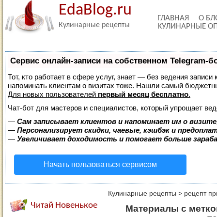
EdaBlog.ru
ГЛАВНАЯ
О БЛ
Кулинарные рецепты
КУЛИНАРНЫЕ О
Сервис онлайн-записи на собственном Telegram-б
Тот, кто работает в сфере услуг, знает — без ведения записи 
напоминать клиентам о визитах тоже. Нашли самый бюджетн
Для новых пользователей
первый месяц бесплатно
.
Чат-бот для мастеров и специалистов, который упрощает вед
—
Сам записывает клиентов и напоминает им о визите
—
Персонализирует скидки, чаевые, кэшбэк и предопла
—
Увеличивает доходимость и помогает больше зара
Начать пользоваться сервисом
Кулинарные рецепты
>
рецепт пр
Читай Новенькое
Материалы с метко