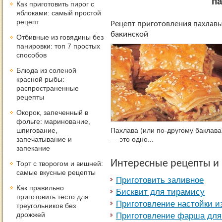
п
Как приготовить пирог с
яблоками: самый простой
рецепт
Рецепт приготовления пахлав
бакинской
Отбивные из говядины без
панировки: топ 7 простых
способов
Блюда из соленой
красной рыбы:
распространенные
рецепты
Окорок, запеченный в
фольге: маринование,
шпигование,
Пахлава (или по-другому баклава
запечатывание и
— это одно...
запекание
Интересные рецепты и
Торт с творогом и вишней:
самые вкусные рецепты
Приготовить заливное
Как правильно
Биcквит для тирамису
приготовить тесто для
Приготовление настойки и
треугольников без
дрожжей
Приготовление фарша для