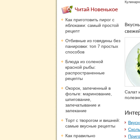
Кулинарн
Читай Новенькое
Как приготовить пирог с
Вкусны
яблоками: самый простой
рецепт
свежей
Отбивные из говядины без
панировки: топ 7 простых
способов
Блюда из соленой
красной рыбы:
распространенные
рецепты
Окорок, запеченный в
Салат 
фольге: маринование,
полезно
шпигование,
запечатывание и
запекание
Инте
Торт с творогом и вишней:
Вкус
самые вкусные рецепты
Сколь
Как правильно
Приго