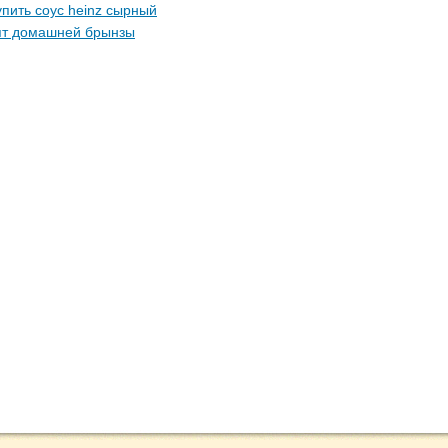
упить соус heinz сырный
пт домашней брынзы