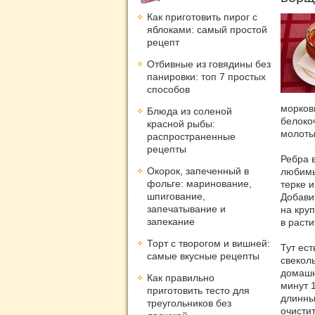
Как приготовить пирог с
яблоками: самый простой
рецепт
Отбивные из говядины без
панировки: топ 7 простых
способов
морковь
Блюда из соленой
белокоч
красной рыбы:
молотый
распространенные
рецепты
Ребра 
Окорок, запеченный в
любимы
фольге: маринование,
терке 
шпигование,
Добави
запечатывание и
на кру
запекание
в расти
Торт с творогом и вишней:
Тут ест
самые вкусные рецепты
свекол
домашн
Как правильно
минут 1
приготовить тесто для
длинны
треугольников без
очисти