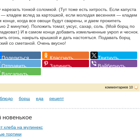
 нарезать тонкой соломкой. (Тут тоже есть хитрость. Если капуста
 — кладем вслед за картошкой, если молодая весенняя — кладем
м конце, когда все овощи будут сварены, и даем прокипеть
но 2 минутки). Положить томат, уксус, сахар, соль. (Мой борщ по
ладковат.) И в самом конце добавить измельченные укроп и чеснок.
ить огонь, накрыть крышкой и дать настояться. Подавать борщ
ский со сметаной. Очень вкусно!
комментариев 10
блюдо
борщ
еда
рецепт
й новенькое
т хлеба на мулинекс
ые тортики