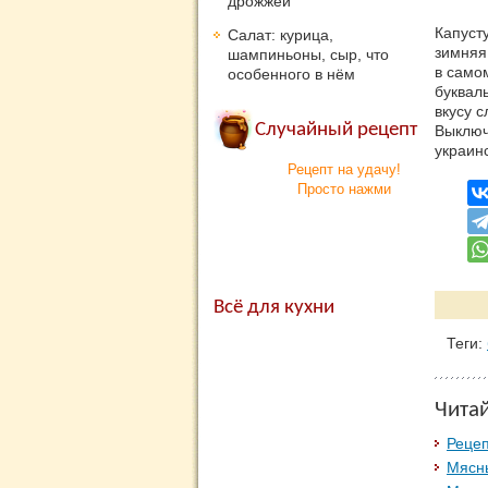
дрожжей
Капусту
Салат: курица,
зимняя
шампиньоны, сыр, что
в само
особенного в нём
букваль
вкусу с
Случайный рецепт
Выключ
украин
Рецепт на удачу!
Просто нажми
Всё для кухни
Теги:
Чита
Рецеп
Мясн