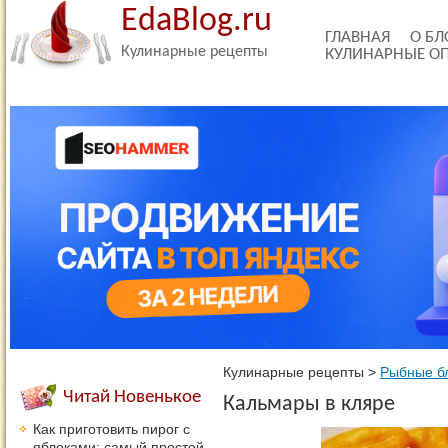
EdaBlog.ru
ГЛАВНАЯ
О БЛ
Кулинарные рецепты
КУЛИНАРНЫЕ О
Кулинарные рецепты
>
Рыбные б
Читай Новенькое
Кальмары в кляре
Как приготовить пирог с
яблоками: самый простой