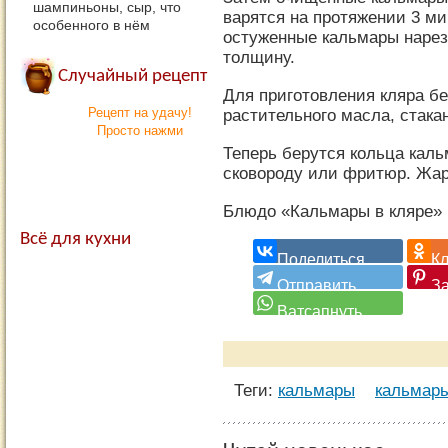
шампиньоны, сыр, что
варятся на протяжении 3 мин
особенного в нём
остуженные кальмары нарез
толщину.
Случайный рецепт
Для приготовления кляра бе
Рецепт на удачу!
растительного масла, стакан
Просто нажми
Теперь берутся кольца каль
сковороду или фритюр. Жар
Блюдо «Кальмары в кляре» г
Всё для кухни
Теги:
кальмары
кальмары