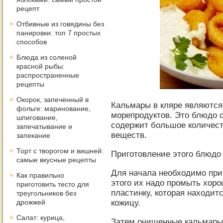
рецепт
Отбивные из говядины без
панировки: топ 7 простых
способов
Блюда из соленой
красной рыбы:
распространенные
рецепты
Окорок, запеченный в
Кальмары в кляре являютс
фольге: маринование,
морепродуктов. Это блюдо оч
шпигование,
содержит большое количест
запечатывание и
веществ.
запекание
Торт с творогом и вишней:
Приготовление этого блюдо 
самые вкусные рецепты
Для начала необходимо при
Как правильно
этого их надо промыть хор
приготовить тесто для
пластинку, которая находитс
треугольников без
кожицу.
дрожжей
Салат: курица,
Затем очищенные кальмары