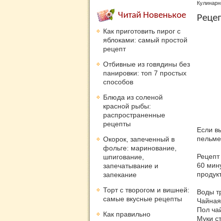
Кулинарн
Читай Новенькое
Реце
Как приготовить пирог с
яблоками: самый простой
рецепт
Отбивные из говядины без
панировки: топ 7 простых
способов
Блюда из соленой
красной рыбы:
распространенные
рецепты
Если вы
пельме
Окорок, запеченный в
фольге: маринование,
Рецепт
шпигование,
60 мин
запечатывание и
продукт
запекание
Торт с творогом и вишней:
Воды тр
самые вкусные рецепты
Чайная
Пол ча
Как правильно
Муки ст