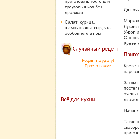
приготовить тесто для
треугольников без
Дл нач
дрожжей
Морков
Салат: курица,
Лукови
шампиньоны, сыр, что
Укроп и
особенного в нём
Столов
Кревет
Случайный рецепт
Приго
Рецепт на удачу!
Кревет
Просто нажми
нареза
Затем г
постеп
очень 
Всё для кухни
диамет
Начинк
Такие 
сковор
пригот