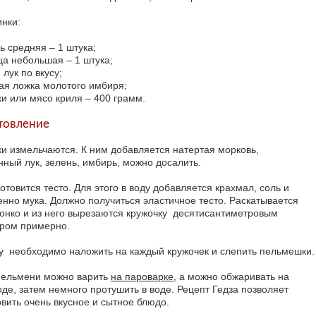
инки:
ь средняя – 1 штука;
ца небольшая – 1 штука;
 лук по вкусу;
ая ложка молотого имбиря;
ки или мясо криля – 400 грамм.
товление
ки измельчаются. К ним добавляется натертая морковь,
нный лук, зелень, имбирь, можно досалить.
отовится тесто. Для этого в воду добавляется крахмал, соль и
енно мука. Должно получиться эластичное тесто. Раскатывается
тонко и из него вырезаются кружочку десятисантиметровым
ром примерно.
у необходимо наложить на каждый кружочек и слепить пельмешки.
пельмени можно варить
на пароварке
, а можно обжаривать на
оде, затем немного протушить в воде. Рецепт Гедза позволяет
овить очень вкусное и сытное блюдо.