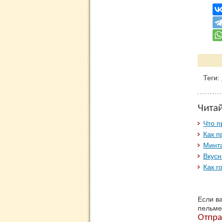
Теги:
Чита
Что п
Как п
Минт
Вкусн
Как г
Если в
пельме
Отпра