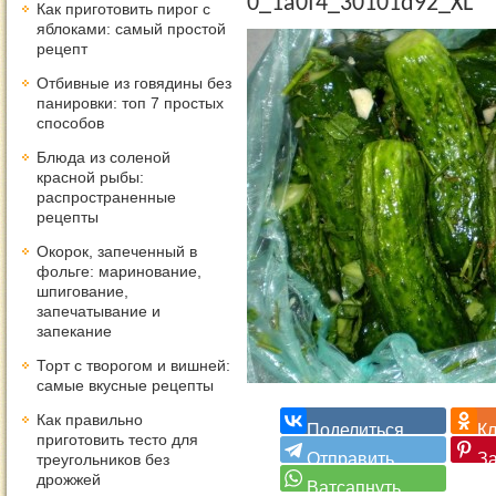
0_1a0f4_30101d92_XL
Как приготовить пирог с
яблоками: самый простой
рецепт
Отбивные из говядины без
панировки: топ 7 простых
способов
Блюда из соленой
красной рыбы:
распространенные
рецепты
Окорок, запеченный в
фольге: маринование,
шпигование,
запечатывание и
запекание
Торт с творогом и вишней:
самые вкусные рецепты
Как правильно
приготовить тесто для
треугольников без
дрожжей