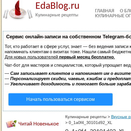
EdaBlog.ru
ГЛАВНАЯ
О БЛ
Кулинарные рецепты
КУЛИНАРНЫЕ О
Сервис онлайн-записи на собственном Telegram-б
Тот, кто работает в сфере услуг, знает — без ведения записи 
напоминать клиентам о визитах тоже. Нашли самый бюджетн
Для новых пользователей
первый месяц бесплатно
.
Чат-бот для мастеров и специалистов, который упрощает вед
—
Сам записывает клиентов и напоминает им о визите
—
Персонализирует скидки, чаевые, кэшбэк и предопла
—
Увеличивает доходимость и помогает больше зара
Начать пользоваться сервисом
Кулинарные рецепты
>
Вкусные 
>
0_1a0f4_30101d92_XL
Читай Новенькое