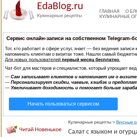
EdaBlog.ru
ГЛАВНАЯ
О БЛ
Кулинарные рецепты
КУЛИНАРНЫЕ О
Сервис онлайн-записи на собственном Telegram-б
Тот, кто работает в сфере услуг, знает — без ведения записи 
напоминать клиентам о визитах тоже. Нашли самый бюджетн
Для новых пользователей
первый месяц бесплатно
.
Чат-бот для мастеров и специалистов, который упрощает вед
—
Сам записывает клиентов и напоминает им о визите
—
Персонализирует скидки, чаевые, кэшбэк и предопла
—
Увеличивает доходимость и помогает больше зара
Начать пользоваться сервисом
Кулинарные рецепты
>
Вкусные 
Читай Новенькое
Салат с языком и огур