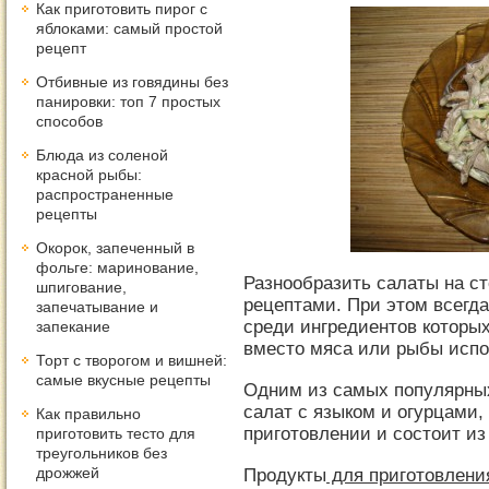
Как приготовить пирог с
яблоками: самый простой
рецепт
Отбивные из говядины без
панировки: топ 7 простых
способов
Блюда из соленой
красной рыбы:
распространенные
рецепты
Окорок, запеченный в
фольге: маринование,
Разнообразить салаты на с
шпигование,
рецептами. При этом всегд
запечатывание и
среди ингредиентов которы
запекание
вместо мяса или рыбы испо
Торт с творогом и вишней:
самые вкусные рецепты
Одним из самых популярных
салат с языком и огурцами,
Как правильно
приготовлении и состоит из
приготовить тесто для
треугольников без
дрожжей
Продукты
для приготовлени