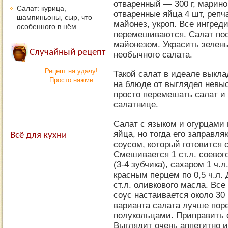
отваренный — 300 г, марино
Салат: курица,
отваренные яйца 4 шт, репча
шампиньоны, сыр, что
майонез, укроп. Все ингред
особенного в нём
перемешиваются. Салат пос
майонезом. Украсить зелень
Случайный рецепт
необычного салата.
Рецепт на удачу!
Такой салат в идеале выкл
Просто нажми
на блюде от выглядел невы
просто перемешать салат и
салатнице.
Салат с языком и огурцами
яйца, но тогда его заправл
Всё для кухни
соусом
, который готовится
Смешивается 1 ст.л. соевог
(3-4 зубчика), сахаром 1 ч.
красным перцем по 0,5 ч.л. 
ст.л. оливкового масла. Вс
соус настаивается около 30 
варианта салата лучше поре
полукольцами. Приправить 
Выглядит очень аппетитно и