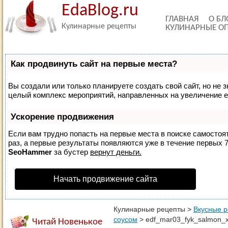
EdaBlog.ru
ГЛАВНАЯ
О БЛ
Кулинарные рецепты
КУЛИНАРНЫЕ О
Как продвинуть сайт на первые места?
Вы создали или только планируете создать свой сайт, но не з
целый комплекс мероприятий, направленных на увеличение е
Ускорение продвижения
Если вам трудно попасть на первые места в поиске самосто
раз, а первые результаты появляются уже в течение первых 7 
SeoHammer
за бустер
вернут деньги.
Начать продвижение сайта
Кулинарные рецепты
>
Вкусные 
соусом
>
edf_mar03_fyk_salmon_x
Читай Новенькое