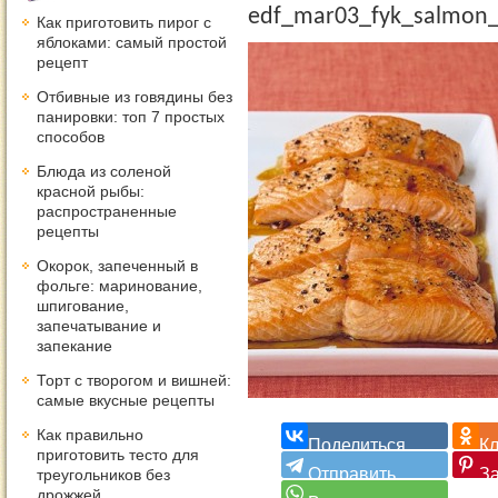
edf_mar03_fyk_salmon_
Как приготовить пирог с
яблоками: самый простой
рецепт
Отбивные из говядины без
панировки: топ 7 простых
способов
Блюда из соленой
красной рыбы:
распространенные
рецепты
Окорок, запеченный в
фольге: маринование,
шпигование,
запечатывание и
запекание
Торт с творогом и вишней:
самые вкусные рецепты
Как правильно
приготовить тесто для
треугольников без
дрожжей