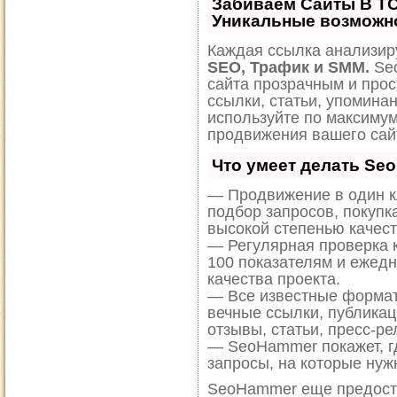
Забиваем Сайты В Т
Уникальные возможн
Каждая ссылка анализиру
SEO, Трафик и SMM.
Seo
сайта прозрачным и прос
ссылки, статьи, упоминан
используйте по максиму
продвижения вашего сай
Что умеет делать Se
— Продвижение в один к
подбор запросов, покупк
высокой степенью качест
— Регулярная проверка к
100 показателям и ежед
качества проекта.
— Все известные формат
вечные ссылки, публикац
отзывы, статьи, пресс-ре
— SeoHammer покажет, гд
запросы, на которые нуж
SeoHammer еще предост