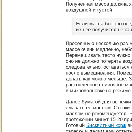
Полученная масса должна х
воздушной и густой.
Если масса быстро осед
из нее получится не к
Просеянную несколько раз м
массе очень медленно, не
Перемешивать тесто нужно 
оно не должно потерять воз
следовательно, оставаться
после вымешивания. Поме
делать как можно меньше. 
растопленное сливочное ма
в микроволновке на режиме 
Далее бумагой для выпечки
смазать ее маслом. Стенки
маслом не рекомендуется. В
протяжении минут 15-20 при
Готовый
бисквитный корж
вы
тарелку и дадим ему остыть