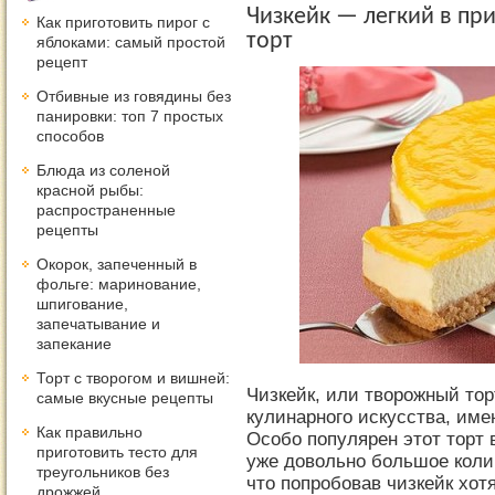
Чизкейк — легкий в п
Как приготовить пирог с
торт
яблоками: самый простой
рецепт
Отбивные из говядины без
панировки: топ 7 простых
способов
Блюда из соленой
красной рыбы:
распространенные
рецепты
Окорок, запеченный в
фольге: маринование,
шпигование,
запечатывание и
запекание
Торт с творогом и вишней:
Чизкейк, или творожный то
самые вкусные рецепты
кулинарного искусства, им
Как правильно
Особо популярен этот торт 
приготовить тесто для
уже довольно большое колич
треугольников без
что попробовав чизкейк хот
дрожжей