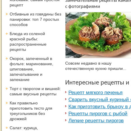
Замечательные рецепты канап
рецепт
с фотографиями
Отбивные из говядины без
панировки: топ 7 простых
способов
Блюда из соленой
красной рыбы:
распространенные
рецепты
Окорок, запеченный в
Совсем недавно в нашу
фольге: маринование,
отечественную кухню пришли...
шпигование,
запечатывание и
запекание
Интересные рецепты и
Торт с творогом и вишней:
Рецепт мягкого печенья
самые вкусные рецепты
Сварить вкусный куриный 
Как правильно
Как приготовить брынзу в
приготовить тесто для
Рецепты пирогов с рыбой
треугольников без
дрожжей
Легкие рецепты пирогов
Салат: курица,