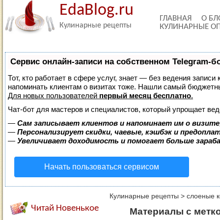
EdaBlog.ru
ГЛАВНАЯ
О БЛ
Кулинарные рецепты
КУЛИНАРНЫЕ О
Сервис онлайн-записи на собственном Telegram-б
Тот, кто работает в сфере услуг, знает — без ведения записи 
напоминать клиентам о визитах тоже. Нашли самый бюджетн
Для новых пользователей
первый месяц бесплатно
.
Чат-бот для мастеров и специалистов, который упрощает вед
—
Сам записывает клиентов и напоминает им о визите
—
Персонализирует скидки, чаевые, кэшбэк и предопла
—
Увеличивает доходимость и помогает больше зара
Начать пользоваться сервисом
Кулинарные рецепты
>
слоеные к
Читай Новенькое
Материалы с метко