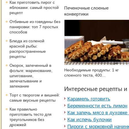
Как приготовить пирог с
яблоками: самый простой
Печеночные слоеные
рецепт
конвертики
Отбивные из говядины без
панировки: топ 7 простых
способов
Блюда из соленой
красной рыбы:
распространенные
рецепты
Окорок, запеченный в
Необходимые продукты: 1 кг
фольге: маринование,
слоеного теста, 400...
шпигование,
запечатывание и
запекание
Интересные рецепты и
Торт с творогом и вишней:
Карамель готовить
самые вкусные рецепты
Беременности есть лимон
Как правильно
Как запечь мясо в духовке
приготовить тесто для
Как испечь булочки
треугольников без
дрожжей
Пироги с морковной начин