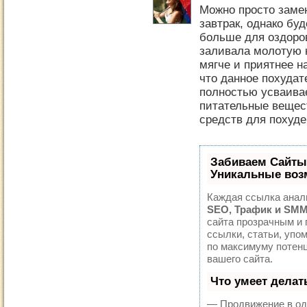
Можно просто заме
завтрак, однако бу
больше для оздоро
заливала молотую 
мягче и приятнее на
что данное похуда
полностью усваива
питательные вещест
средств для похуде
Забиваем Сайты
Уникальные воз
Каждая ссылка анали
SEO, Трафик и SMM
сайта прозрачным и 
ссылки, статьи, упо
по максимуму потен
вашего сайта.
Что умеет дела
— Продвижение в од