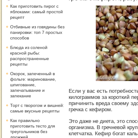
Как приготовить пирог с
яблоками: самый простой
рецепт
Отбивные из говядины без
панировки: топ 7 простых
способов
Блюда из соленой
красной рыбы:
распространенные
рецепты
Окорок, запеченный в
фольге: маринование,
шпигование,
запечатывание и
Если у вас есть потребност
запекание
килограммов за короткий пе
причинить вреда своему зд
Торт с творогом и вишней:
гречка с кефиром.
самые вкусные рецепты
Как правильно
Это даже не диета, это спо
приготовить тесто для
организма. В гречневой кру
треугольников без
клетчатка. Кефир богат кал
дрожжей