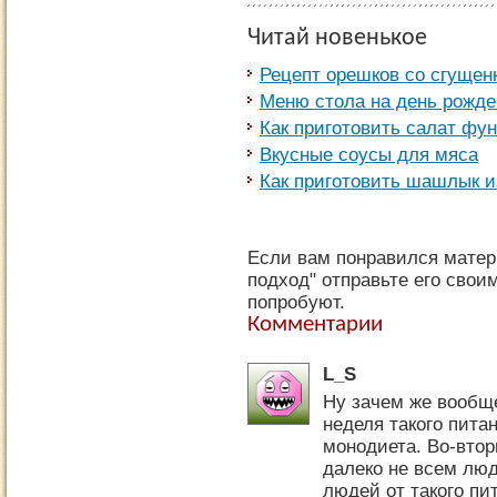
Читай новенькое
Рецепт орешков со сгущен
Меню стола на день рожд
Как приготовить салат фу
Вкусные соусы для мяса
Как приготовить шашлык и
Если вам понравился матер
подход" отправьте его свои
попробуют.
Комментарии
L_S
Ну зачем же вообще
неделя такого пита
монодиета. Во-втор
далеко не всем люд
людей от такого пи