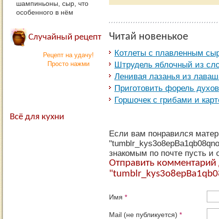
шампиньоны, сыр, что
особенного в нём
Читай новенькое
Случайный рецепт
Котлеты с плавленным сы
Рецепт на удачу!
Штрудель яблочный из сло
Просто нажми
Ленивая лазанья из лаваш
Приготовить форель духов
Горшочек с грибами и кар
Всё для кухни
Если вам понравился мате
"tumblr_kys3o8epBa1qb08qno
знакомым по почте пусть и 
Отправить комментарий
"tumblr_kys3o8epBa1qb
Имя
*
Mail (не публикуется)
*