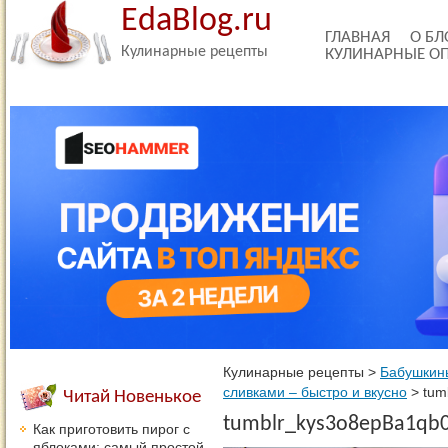
EdaBlog.ru
ГЛАВНАЯ
О БЛ
Кулинарные рецепты
КУЛИНАРНЫЕ О
Кулинарные рецепты
>
Бабушкин
сливками – быстро и вкусно
>
tum
Читай Новенькое
tumblr_kys3o8epBa1qb
Как приготовить пирог с
яблоками: самый простой