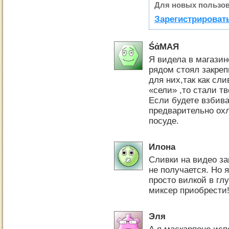
Для новых пользов
Зарегистрировать
ŚάΜΑЯ
Я видела в магази
рядом стоял закреп
для них,так как сл
«сели» ,то стали т
Если будете взбива
предварительно охл
посуде.
Илона
Сливки на видео за
не получается. Но 
просто вилкой в гл
миксер приобрести
Эля