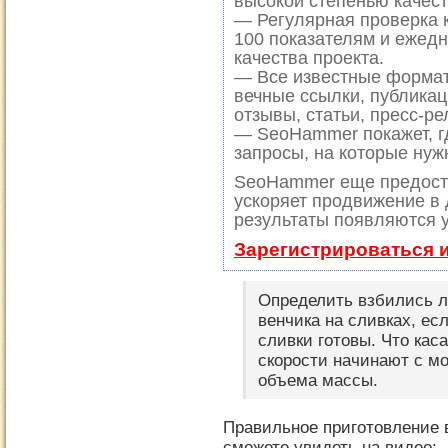
высокой степенью качест
— Регулярная проверка к
100 показателям и ежед
качества проекта.
— Все известные формат
вечные ссылки, публикац
отзывы, статьи, пресс-ре
— SeoHammer покажет, гд
запросы, на которые нуж
SeoHammer еще предост
ускоряет продвижение в 
результаты появляются у
Зарегистрироваться 
Определить взбились л
венчика на сливках, ес
сливки готовы. Что кас
скорости начинают с м
объема массы.
Правильное приготовление 
сможете увидеть на видео: