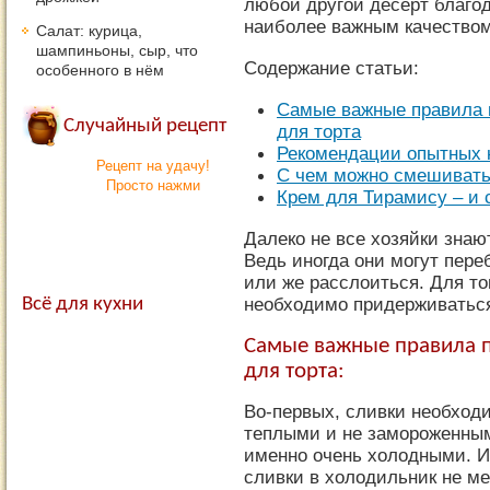
любой другой десерт благо
наиболее важным качеством
Салат: курица,
шампиньоны, сыр, что
Содержание статьи:
особенного в нём
Самые важные правила 
Случайный рецепт
для торта
Рекомендации опытных 
Рецепт на удачу!
С чем можно смешивать
Просто нажми
Крем для Тирамису – и 
Далеко не все хозяйки знают
Ведь иногда они могут пере
или же расслоиться. Для то
необходимо придерживаться
Всё для кухни
Самые важные правила п
для торта:
Во-первых, сливки необход
теплыми и не замороженным
именно очень холодными.
И
сливки в холодильник не ме