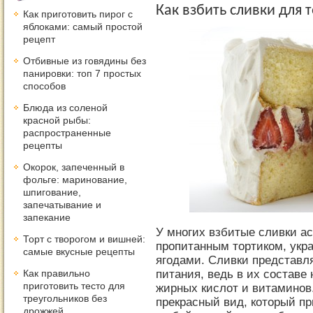
Как взбить сливки для 
Как приготовить пирог с
яблоками: самый простой
рецепт
Отбивные из говядины без
панировки: топ 7 простых
способов
Блюда из соленой
красной рыбы:
распространенные
рецепты
Окорок, запеченный в
фольге: маринование,
шпигование,
запечатывание и
запекание
У многих взбитые сливки а
Торт с творогом и вишней:
пропитанным тортиком, ук
самые вкусные рецепты
ягодами. Сливки представл
питания, ведь в их составе
Как правильно
приготовить тесто для
жирных кислот и витаминов.
треугольников без
прекрасный вид, который пр
дрожжей