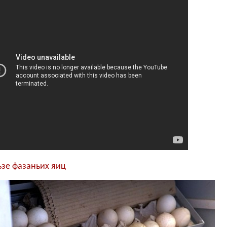
ьзе фазаньих яиц