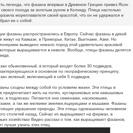
сть легенда, что фазана впервые в Древнюю Грецию привез Ясон
з своего похода за золотым руном в Колхиду. Птица настолько
оразила мореплавателя своей красотой, что он не удержался и
брал ее с собой.
ции фазаны распространились в Европу. Сейчас фазаны в дикой
 живут на Кавказе, в Приморье, Китае, Вьетнаме, Азии. Но
ионерами выведено немало пород этой удивительно красивой
 которые выращиваются в неволе. Вообще, птицы фазаны делятся
вида:
зан обыкновенный, в который входят более 30 подвидов,
рактеризующихся в основном по географическому принципу;
зан зеленый, включающий в себя 5 подвидов.
заны сходны между собой по условиям жизни. Эти птицы в
е предпочитают жить на полях, кустарниковых или камышовых
ях, в подлесках. Питаются они семенами, насекомыми,
ками, а так же мелкими змеями,ящерицами и мышами. Фазаны
оящее украшение природы. Эти птицы одомашнены человеком
ого столетий назад. Сейчас их выращивают на фермах, в
чьих хозяйствах Видео рассказ о том, как выращивают фазанов,
т лучше узнать этих птиц.