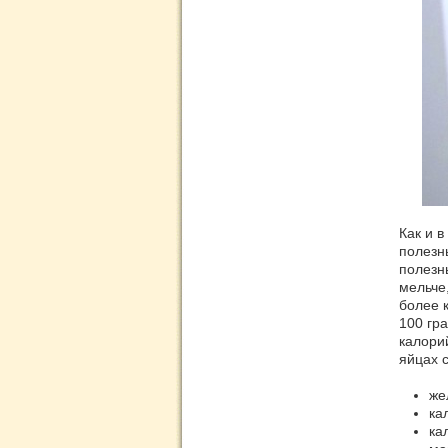
Как и 
полезн
полезн
мельче
более 
100 гр
калори
яйцах 
же
ка
ка