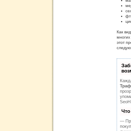
ма
ме
се
фт
ци
Как вид
многих
этот пр
следую
Заб
воз
Кажд
Траф
прозр
упом
SeoH
Что
— Пр
поку