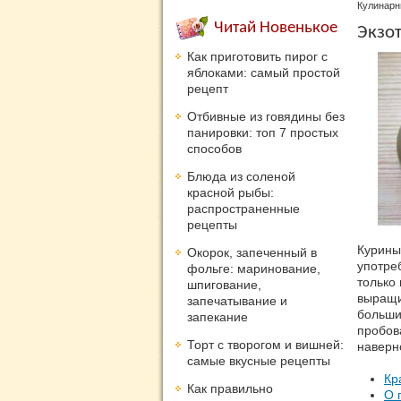
Кулинарн
Читай Новенькое
Экзот
Как приготовить пирог с
яблоками: самый простой
рецепт
Отбивные из говядины без
панировки: топ 7 простых
способов
Блюда из соленой
красной рыбы:
распространенные
рецепты
Курины
Окорок, запеченный в
употре
фольге: маринование,
только
шпигование,
выращи
запечатывание и
большин
запекание
пробов
Торт с творогом и вишней:
наверн
самые вкусные рецепты
Кр
Как правильно
О 