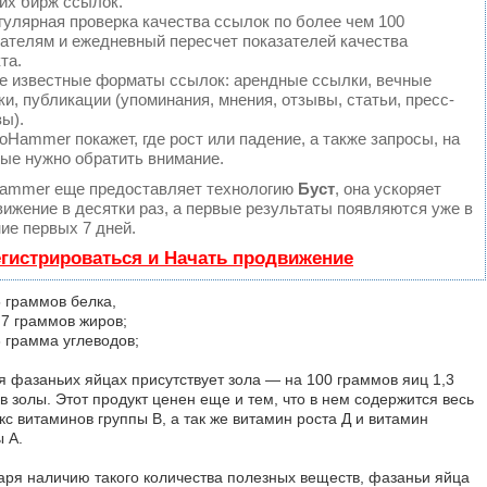
их бирж ссылок.
улярная проверка качества ссылок по более чем 100
зателям и ежедневный пересчет показателей качества
та.
е известные форматы ссылок: арендные ссылки, вечные
и, публикации (упоминания, мнения, отзывы, статьи, пресс-
ы).
Hammer покажет, где рост или падение, а также запросы, на
рые нужно обратить внимание.
ammer еще предоставляет технологию
Буст
, она ускоряет
ижение в десятки раз, а первые результаты появляются уже в
ие первых 7 дней.
гистрироваться и Начать продвижение
5 граммов белка,
,7 граммов жиров;
3 грамма углеводов;
 я фазаньих яйцах присутствует зола — на 100 граммов яиц 1,3
в золы. Этот продукт ценен еще и тем, что в нем содержится весь
кс витаминов группы В, а так же витамин роста Д и витамин
 А.
аря наличию такого количества полезных веществ, фазаньи яйца