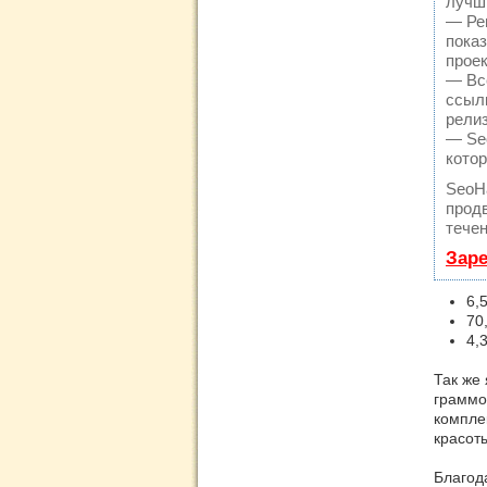
лучш
— Рег
пока
проек
— Вс
ссылк
релиз
— Seo
кото
SeoH
продв
течен
Заре
6,
70
4,
Так же
граммо
компле
красоты
Благод