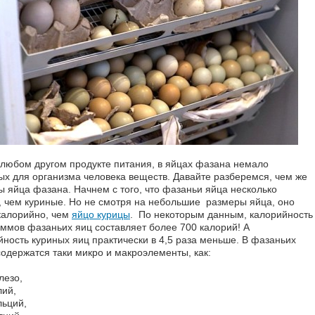
в любом другом продукте питания, в яйцах фазана немало
ых для организма человека веществ. Давайте разберемся, чем же
ы яйца фазана. Начнем с того, что фазаньи яйца несколько
, чем куриные. Но не смотря на небольшие размеры яйца, оно
калорийно, чем
яйцо курицы
. По некоторым данным, калорийность
аммов фазаньих яиц составляет более 700 калорий! А
йность куриных яиц практически в 4,5 раза меньше. В фазаньих
содержатся таки микро и макроэлементы, как:
лезо,
лий,
льций,