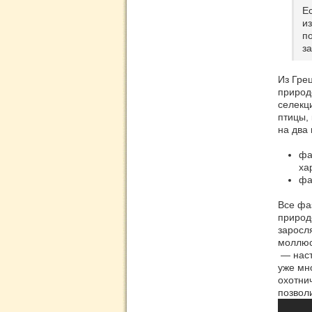
Е
и
п
за
Из Гре
природе
селекц
птицы,
на два 
фа
ха
фа
Все фа
природ
заросл
моллюс
— наст
уже мн
охотни
позволи