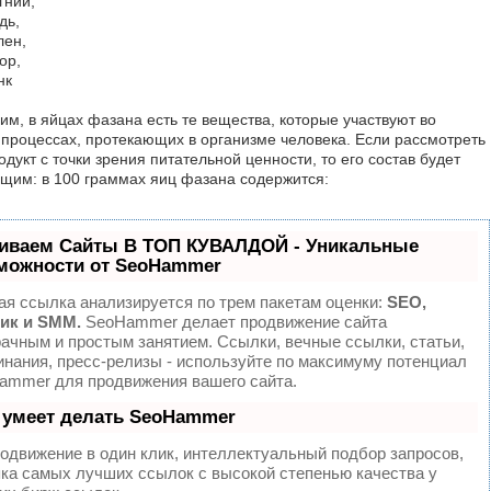
гний,
дь,
лен,
ор,
нк
им, в яйцах фазана есть те вещества, которые участвуют во
 процессах, протекающих в организме человека. Если рассмотреть
одукт с точки зрения питательной ценности, то его состав будет
щим: в 100 граммах яиц фазана содержится:
иваем Сайты В ТОП КУВАЛДОЙ - Уникальные
можности от SeoHammer
ая ссылка анализируется по трем пакетам оценки:
SEO,
ик и SMM.
SeoHammer делает продвижение сайта
ачным и простым занятием. Ссылки, вечные ссылки, статьи,
инания, пресс-релизы - используйте по максимуму потенциал
ammer для продвижения вашего сайта.
 умеет делать SeoHammer
одвижение в один клик, интеллектуальный подбор запросов,
пка самых лучших ссылок с высокой степенью качества у