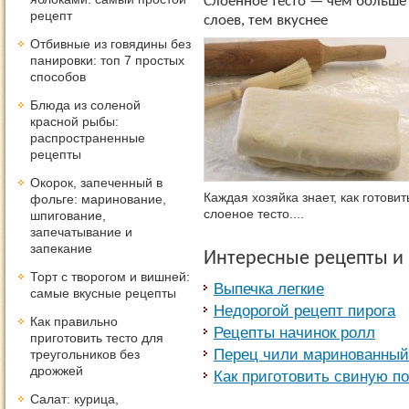
Слоенное тесто — чем больше
рецепт
слоев, тем вкуснее
Отбивные из говядины без
панировки: топ 7 простых
способов
Блюда из соленой
красной рыбы:
распространенные
рецепты
Окорок, запеченный в
Каждая хозяйка знает, как готовит
фольге: маринование,
слоеное тесто....
шпигование,
запечатывание и
запекание
Интересные рецепты и
Торт с творогом и вишней:
Выпечка легкие
самые вкусные рецепты
Недорогой рецепт пирога
Как правильно
Рецепты начинок ролл
приготовить тесто для
Перец чили маринованный
треугольников без
дрожжей
Как приготовить свиную по
Салат: курица,