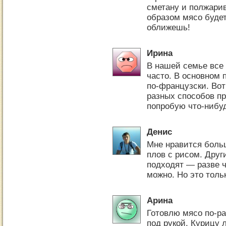
сметану и полжарив
образом мясо буде
оближешь!
Ирина
В нашей семье все 
часто. В основном 
по-французски. Вот
разных способов п
попробую что-нибуд
Денис
Мне нравится боль
плов с рисом. Друг
подходят — разве ч
можно. Но это толь
Арина
Готовлю мясо по-ра
под рукой. Курицу 