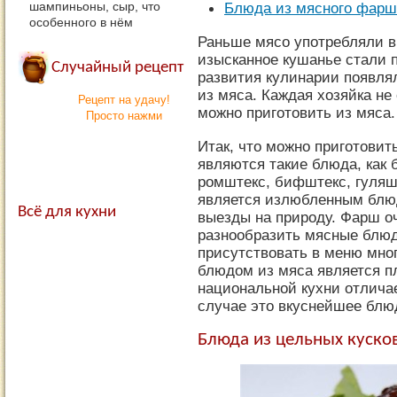
шампиньоны, сыр, что
Блюда из мясного фарш
особенного в нём
Раньше мясо употребляли в
изысканное кушанье стали 
Случайный рецепт
развития кулинарии появля
из мяса. Каждая хозяйка не
Рецепт на удачу!
можно приготовить из мяса.
Просто нажми
Итак, что можно приготови
являются такие блюда, как
ромштекс, бифштекс, гуляш
является излюбленным блю
Всё для кухни
выезды на природу. Фарш о
разнообразить мясные блюд
присутствовать в меню мно
блюдом из мяса является пл
национальной кухни отличае
случае это вкуснейшее блю
Блюда из цельных куско