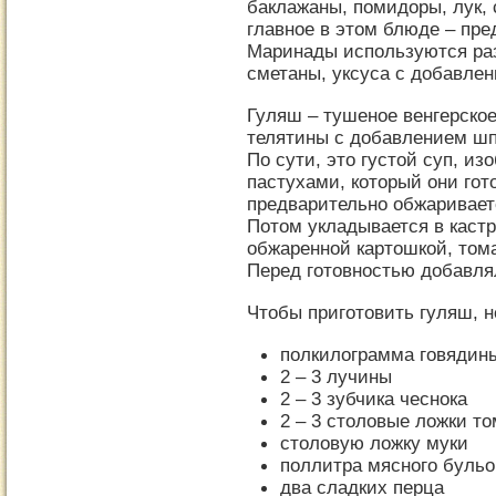
баклажаны, помидоры, лук, 
главное в этом блюде – пр
Маринады используются раз
сметаны, уксуса с добавлен
Гуляш
– тушеное венгерско
телятины с добавлением шпи
По сути, это густой суп, и
пастухами, который они гот
предварительно обжаривает
Потом укладывается в кастр
обжаренной картошкой, том
Перед готовностью добавля
Чтобы приготовить гуляш, н
полкилограмма говядин
2 – 3 лучины
2 – 3 зубчика чеснока
2 – 3 столовые ложки т
столовую ложку муки
поллитра мясного бульо
два сладких перца