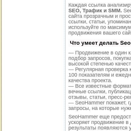
Каждая ссылка анализиру
SEO, Трафик и SMM.
Seo
сайта прозрачным и прос
ссылки, статьи, упоминан
используйте по максиму
продвижения вашего сай
Что умеет делать Se
— Продвижение в один к
подбор запросов, покупк
высокой степенью качест
— Регулярная проверка к
100 показателям и ежед
качества проекта.
— Все известные формат
вечные ссылки, публикац
отзывы, статьи, пресс-ре
— SeoHammer покажет, гд
запросы, на которые нуж
SeoHammer еще предост
ускоряет продвижение в 
результаты появляются у