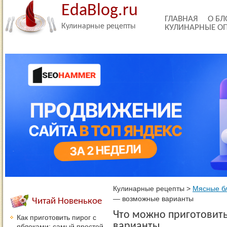
EdaBlog.ru
ГЛАВНАЯ
О БЛ
Кулинарные рецепты
КУЛИНАРНЫЕ О
Кулинарные рецепты
>
Мясные б
— возможные варианты
Читай Новенькое
Что можно приготовит
Как приготовить пирог с
варианты
яблоками: самый простой