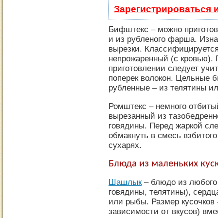
Зарегистрироваться 
Бифштекс – можно приготови
и из рубленого фарша. Изна
вырезки. Классифицируется
непрожаренный (с кровью).
приготовлении следует учит
поперек волокон. Цельные 
рубленные – из телятины и
Ромштекс
– немного отбитый
вырезанный из тазобедренн
говядины. Перед жаркой сле
обмакнуть в смесь взбитого
сухарях.
Блюда из маленьких кус
Шашлык
– блюдо из любого
говядины, телятины), сердца
или рыбы. Размер кусочков 
зависимости от вкусов) вм