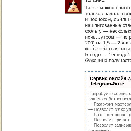
Татьяна
Также можно приго
только сначала наш
и чесноком, обильн
нашпигованные отв
фольгу — нескольк
ночь…утром — не р
200) на 1,5 — 2 час
кг свежей телятины
Блюдо — бесподобн
буженина получает
Сервис онлайн-з
Telegram-боте
Попробуйте сервис о
вашего собственного
— Разгрузит мастера
— Позволит гибко уп
— Разошлет оповещен
— Позволит принять 
— Позволит записыв
посещения;