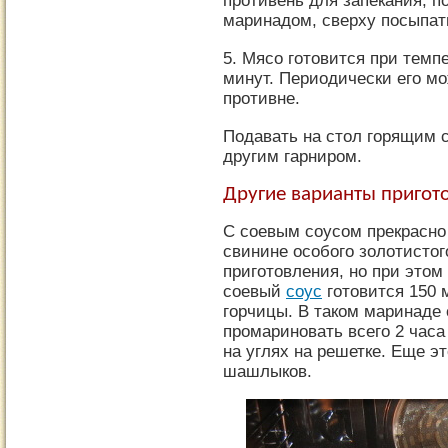
противень для запекания, 
маринадом, сверху посыпат
5. Мясо готовится при темп
минут. Периодически его м
противне.
Подавать на стол горящим
другим гарниром.
Другие варианты пригото
С соевым соусом прекрасно 
свинине особого золотистог
приготовления, но при этом
соевый
соус
готовится 150 м
горчицы. В таком маринаде
промариновать всего 2 часа
на углях на решетке. Еще э
шашлыков.