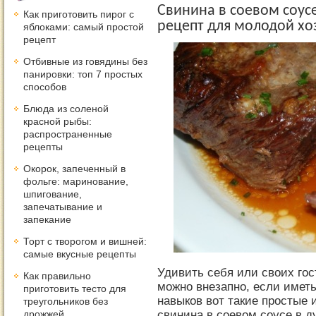
Свинина в соевом соус
Как приготовить пирог с
рецепт для молодой хо
яблоками: самый простой
рецепт
Отбивные из говядины без
панировки: топ 7 простых
способов
Блюда из соленой
красной рыбы:
распространенные
рецепты
Окорок, запеченный в
фольге: маринование,
шпигование,
запечатывание и
запекание
Торт с творогом и вишней:
самые вкусные рецепты
Удивить себя или своих гос
Как правильно
можно внезапно, если иметь
приготовить тесто для
навыков вот такие простые
треугольников без
свинина в соевом соусе в д
дрожжей