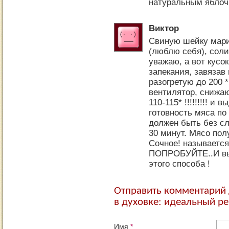
натуральным яблоч
Виктор
Свиную шейку мар
(люблю себя), сол
уважаю, а вот кусок
запекания, завязав 
разогретую до 200 *
вентилятор, снижа
110-115* !!!!!!!!! 
готовность мяса по 
должен быть без сл
30 минут. Мясо по
Сочное! называетс
ПОПРОБУЙТЕ..И вы 
этого способа !
Отправить комментарий 
в духовке: идеальный р
Имя
*