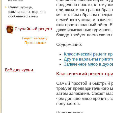
предельно просто, к тому ж
Салат: курица,
слишком много разнообразн
шампиньоны, сыр, что
мясо таким образом прекрас
особенного в нём
семейного ужина, и в качес
или просто званный обед. Е
Случайный рецепт
даже изысканных гурманов, 
блюдо требует всего около 
Рецепт на удачу!
Просто нажми
Содержание:
Классический рецепт п
Другие варианты пригот
Запеченное мясо в духо
Всё для кухни
Классический рецепт пр
Самый простой и быстрый р
требует предварительного 
затем запекания. Секрет ма
чем дольше мясо пропитыва
получается.