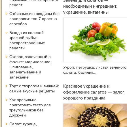
Зелень для салатов —
рецепт
необходимый ингредиент,
украшение, витамины
Отбивные из говядины без
панировки: топ 7 простых
способов
Блюда из соленой
красной рыбы:
распространенные
рецепты
Окорок, запеченный в
фольге: маринование,
шпигование,
Укроп, петрушка, листья зеленого
запечатывание и
салата, базилик...
запекание
Торт с творогом и вишней:
Красивое украшение и
самые вкусные рецепты
оформление салатов — залог
хорошего праздника
Как правильно
приготовить тесто для
треугольников без
дрожжей
Салат: курица,