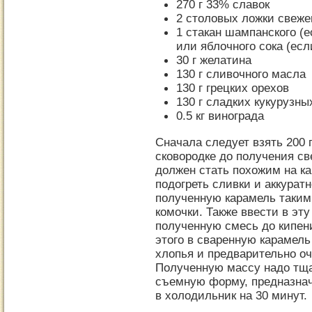
270 г 33% славок
2 столовых ложки свеже
1 стакан шампанского (е
или яблочного сока (есл
30 г желатина
130 г сливочного масла
130 г грецких орехов
130 г сладких кукурузны
0.5 кг винограда
Сначала следует взять 200 
сковородке до получения св
должен стать похожим на к
подогреть сливки и аккурат
полученную карамель таким
комочки. Также ввести в эт
полученную смесь до кипен
этого в сваренную карамель
хлопья и предварительно о
Полученную массу надо тща
съемную форму, предназнач
в холодильник на 30 минут.