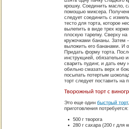
Взять одну пачку сладкого 
крошку. Соединить масло, с
помощью миксера. Получен
следует соединить с измел
тесто для торта, которое н
вылепить в виде трех корже
плоскую тарелку. Сверху на
кружочками бананы. Затем –
выложить его бананами. И 
Придать форму торта. После
инструкцией, обязательно 
сварить пудинг, и дать ему 
обильно смазать верх и бок
посыпать потертым шоколад
торт следует поставить на 
Творожный торт с виног
Это еще один
быстрый торт
приготовления потребуется:
500 г творога
280 г сахара (200 г для к