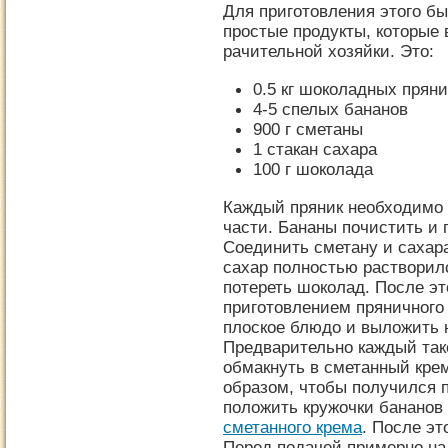
Для приготовления этого б
простые продукты, которые 
рачительной хозяйки. Это:
0.5 кг шоколадных пряни
4-5 спелых бананов
900 г сметаны
1 стакан сахара
100 г шоколада
Каждый пряник необходимо р
части. Бананы почистить и 
Соединить сметану и сахара
сахар полностью растворилс
потереть шоколад. После эт
приготовлением пряничного 
плоское блюдо и выложить н
Предварительно каждый тако
обмакнуть в сметанный кре
образом, чтобы получился п
положить кружочки бананов 
сметанного крема
. После эт
Перед подачей примерно на 