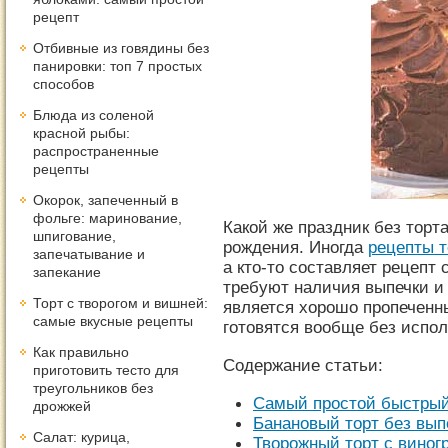
рецепт
Отбивные из говядины без
панировки: топ 7 простых
способов
Блюда из соленой
красной рыбы:
распространенные
рецепты
Окорок, запеченный в
фольге: маринование,
Какой же праздник без торта
шпигование,
рождения. Иногда
рецепты 
запечатывание и
а кто-то составляет рецепт
запекание
требуют наличия выпечки и
Торт с творогом и вишней:
является хорошо пропеченны
самые вкусные рецепты
готовятся вообще без испол
Как правильно
Содержание статьи:
приготовить тесто для
треугольников без
Самый простой быстрый
дрожжей
Банановый торт без вып
Салат: курица,
Творожный торт с виног