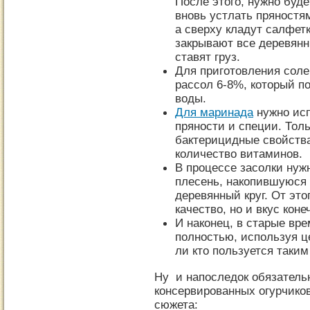
После этого, нужно буде
вновь устлать пряностям
а сверху кладут салфет
закрывают все деревянн
ставят груз.
Для приготовления соле
рассол 6-8%, который по
воды.
Для маринада
нужно исп
пряности и специи. Толь
бактерицидные свойств
количество витаминов.
В процессе засолки нуж
плесень, накопившуюся 
деревянный круг. От это
качество, но и вкус коне
И наконец, в старые вр
полностью, используя ц
ли кто пользуется таким
Ну и напоследок обязатель
консервированных огурчиков
сюжета: