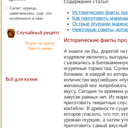
Содержание статьи:
Салат: курица,
Исторические факты про
шампиньоны, сыр, что
Как приготовить марина
особенного в нём
Острые огурчики марин
Некоторые советы, кото
Случайный рецепт
Исторические факты про
Рецепт на удачу!
Просто нажми
А знаете ли Вы, дорогой чи
издревле являлись выгодны
съезжались в Белокаменную
огуречные торжества. Соле
бочками, в каждой из кото
Всё для кухни
количество вкуснейших «пу
желающий мог попробовать 
вкусу. Сегодня те времена 
закуске равных нет. Из мар
приготовить пикантные соу
коктейли. В древности суще
которое гласило, что тот, к
урожаю огурцов, а затем уг
приготовить самый вкусный 