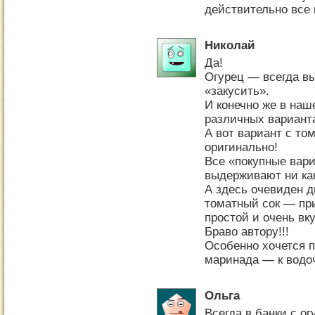
действительно все 
Николай
Да!
Огурец — всегда в
«закусить».
И конечно же в на
различных вариант
А вот вариант с то
оригинально!
Все «покупные вар
выдерживают ни как
А здесь очевиден 
томатный сок — пр
простой и очень вк
Браво автору!!!
Особенно хочется п
маринада — к водоч
Ольга
Всегда в банки с о