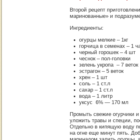
Второй рецепт приготовлен
маринованные» и подразуме
Ингредиенты:
огурцы мелкие – 1кг
горчица в семенах – 1 ч
черный горошек – 4 шт
чеснок – пол-головки
зелень укропа – 7 веток
эстрагон – 5 веток
хрен – 1 шт
соль – 1 ст.л
сахар – 1 ст.л
вода – 1 литр
уксус 6% — 170 мл
Промыть свежие огурчики и
уложить травы и специи, по
Отдельно в кипящую воду п
на огне еще минут пять. До
маринадом залить огурцы, 