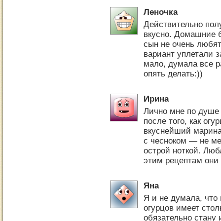
Леночка
Действительно пол
вкусно. Домашние б
сын не очень любят
вариант уплетали з
мало, думала все р
опять делать:))
Ирина
Лично мне по душе 
после того, как ог
вкуснейший марина
с чесноком — не ме
острой ноткой. Люб
этим рецептам они 
Яна
Я и не думала, что
огурцов имеет столь
обязательно стану 