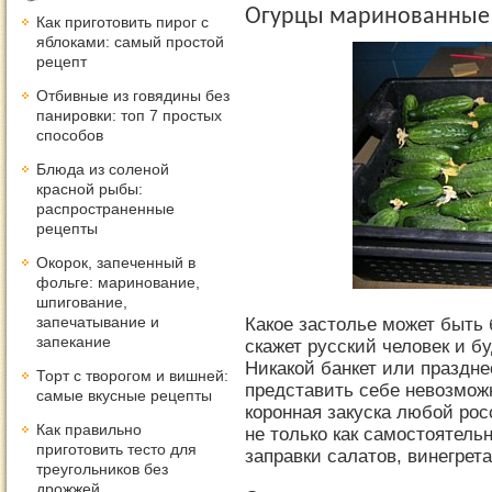
Огурцы маринованные 
Как приготовить пирог с
яблоками: самый простой
рецепт
Отбивные из говядины без
панировки: топ 7 простых
способов
Блюда из соленой
красной рыбы:
распространенные
рецепты
Окорок, запеченный в
фольге: маринование,
шпигование,
запечатывание и
Какое застолье может быть 
запекание
скажет русский человек и бу
Никакой банкет или праздне
Торт с творогом и вишней:
представить себе невозможн
самые вкусные рецепты
коронная закуска любой ро
Как правильно
не только как самостоятель
приготовить тесто для
заправки салатов, винегрета 
треугольников без
дрожжей