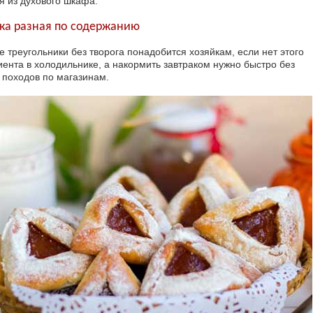
я из духового шкафа.
ка разная по содержанию
е треугольники без творога понадобится хозяйкам, если нет этого
иента в холодильнике, а накормить завтраком нужно быстро без
 походов по магазинам.