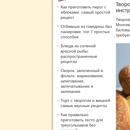
Творо
Как приготовить пирог с
инст
яблоками: самый простой
рецепт
Творо
Многие
Отбивные из говядины без
балова
панировки: топ 7 простых
требуе
способов
Блюда из соленой
красной рыбы:
распространенные
рецепты
Окорок, запеченный в
фольге: маринование,
шпигование,
запечатывание и
запекание
Торт с творогом и вишней:
самые вкусные рецепты
Как правильно
приготовить тесто для
треугольников без