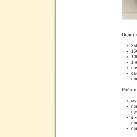
Подгот
35
15
10
1 
на
са
пр
Работа 
му
по
ще
в 
пр
пр