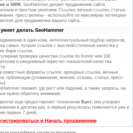
ик и SMM.
SeoHammer делает продвижение сайта
ачным и простым занятием. Ссылки, вечные ссылки, статьи,
инания, пресс-релизы - используйте по максимуму потенциал
ammer для продвижения вашего сайта.
 умеет делать SeoHammer
одвижение в один клик, интеллектуальный подбор запросов,
пка самых лучших ссылок с высокой степенью качества у
их бирж ссылок.
улярная проверка качества ссылок по более чем 100
зателям и ежедневный пересчет показателей качества
та.
е известные форматы ссылок: арендные ссылки, вечные
и, публикации (упоминания, мнения, отзывы, статьи, пресс-
ы).
Hammer покажет, где рост или падение, а также запросы, на
рые нужно обратить внимание.
ammer еще предоставляет технологию
Буст
, она ускоряет
ижение в десятки раз, а первые результаты появляются уже в
ие первых 7 дней.
гистрироваться и Начать продвижение
ести понадобится состав из продуктов: