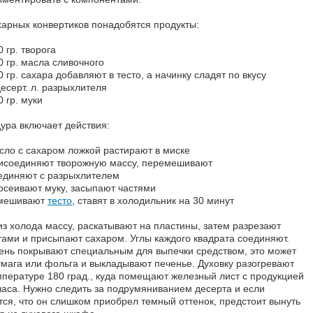
харных конвертиков понадобятся продукты:
0 гр. творога
0 гр. масла сливочного
0 гр. сахара добавляют в тесто, а начинку сладят по вкусу
десерт. л. разрыхлителя
0 гр. муки
ура включает действия:
сло с сахаром ложкой растирают в миске
исоединяют творожную массу, перемешивают
единяют с разрыхлителем
осеивают муку, засыпают частями
мешивают
тесто
, ставят в холодильник на 30 минут
из холода массу, раскатывают на пластины, затем разрезают
тами и присыпают сахаром. Углы каждого квадрата соединяют.
ень покрывают специальным для выпечки средством, это может
умага или фольга и выкладывают печенье. Духовку разогревают
мпературе 180 град., куда помещают железный лист с продукцией
часа. Нужно следить за подрумяниванием десерта и если
тся, что он слишком приобрел темный оттенок, предстоит вынуть