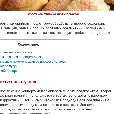
Творожное печенье треугольники
печка калорийная, после термообработки в твороге сохранены
ва кальция, белка и прочих полезных соединений. Полученный
т позволяет насытиться, при этом не злоупотребить перееданием.
Содержание:
советует инструкция
чка разная по содержанию
нарные рекомендации от профессионалов
овое чудо
кий десерт
оветует инструкция
ное печенье конвертики полюбилась многим сладкоежкам. Творог
альная начинка, используется в тортах, сочетается с вареньем,
и фруктами. Овощи, сыр, чеснок все подходит для соединения с
исломолочным продуктом не только в десертах. Знакомство с
ой предоставляет много схем приготовления, позволят
иментировать с компонентами.