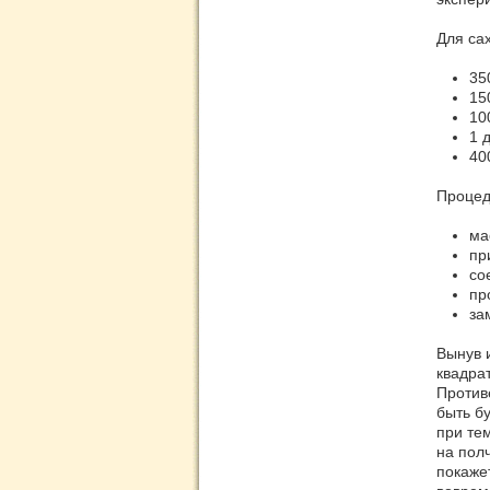
Для са
35
15
10
1 
40
Процед
ма
пр
со
пр
за
Вынув 
квадра
Против
быть б
при те
на пол
покаже