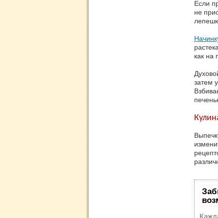
Если п
не при
лепешк
Начинк
растек
как на
Духово
затем 
Взбива
печень
Кулин
Выпечк
изменит
рецепт
различ
Заб
воз
Кажд