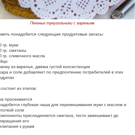
Печенье треугольники с вареньем
овить понадобится следующие продуктовые запасы:
0 гр. муки
0 гр. сметаны
0 гр. сливочного масла
яйцо
чинку из варенья, джема густой консистенции
хара и соли добавляют по предпочтению потребителей в этих
одуктах
состоит из этапов:
ка просеивается
надобится глубокая чаша для перемешивания муки с маслом и
поткой соли
компоненты присоединяется сметана, тесто замешивают до
екращения его
илипания к рукам