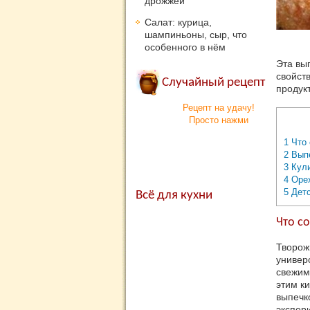
дрожжей
Салат: курица,
шампиньоны, сыр, что
особенного в нём
Эта вы
свойст
Случайный рецепт
продук
Рецепт на удачу!
Просто нажми
1
Что 
2
Выпе
3
Кули
4
Орех
5
Детс
Всё для кухни
Что с
Творож
универс
свежим
этим к
выпечк
экспер