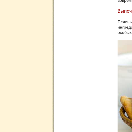
воврем
Выпеч
Печень
ингред
особых