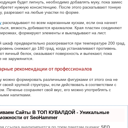
родукция будет липнуть, необходимо добавлять муку, пока замес
обретет нужную консистенцию. После этого раскатывают тонкую
у, разрезают на любые участки по форме.
у
раскладывают по всем нарезанным кускам, если она начнет
аться, вязкость добиваются крахмалом. Края пластин соединяют
 пирожках, формируют элементы и выкладывают на лист.
й шкаф предварительно разогревается при температуре 200 град,
уровень снижают до 180 град, когда устанавливают противень.
ют яичный белок, смазывают поверхность и выпекают, пока
е не зарумянится.
арные рекомендации от профессионалов
у можно формировать различными фигурками от этого она не
 своей хрупкой структуры, если действовать в соответствии с
ом. Печенье сохраняет свой вкус, его можно употреблять с
ными напитками.
иваем Сайты В ТОП КУВАЛДОЙ - Уникальные
можности от SeoHammer
ая ссылка анализируется по трем пакетам оценки:
SEO,