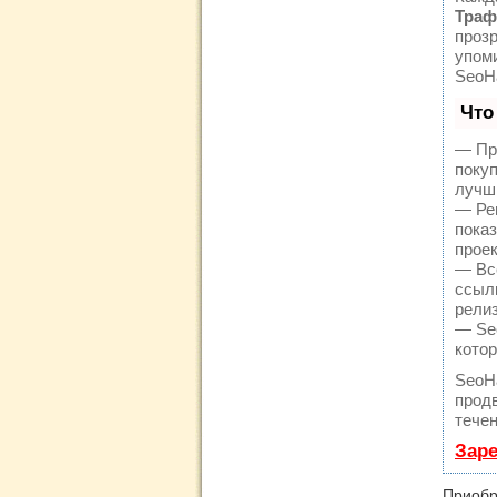
Траф
прозр
упом
SeoH
Что
— Пр
поку
лучш
— Рег
пока
проек
— Вс
ссылк
релиз
— Seo
кото
SeoH
продв
течен
Заре
Приобр