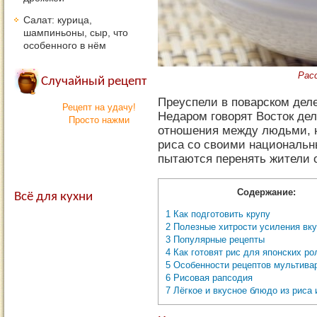
Салат: курица,
шампиньоны, сыр, что
особенного в нём
Рас
Случайный рецепт
Преуспели в поварском деле
Рецепт на удачу!
Недаром говорят Восток дело
Просто нажми
отношения между людьми, н
риса со своими национальн
пытаются перенять жители 
Содержание:
Всё для кухни
1
Как подготовить крупу
2
Полезные хитрости усиления вк
3
Популярные рецепты
4
Как готовят рис для японских ро
5
Особенности рецептов мультива
6
Рисовая рапсодия
7
Лёгкое и вкусное блюдо из риса