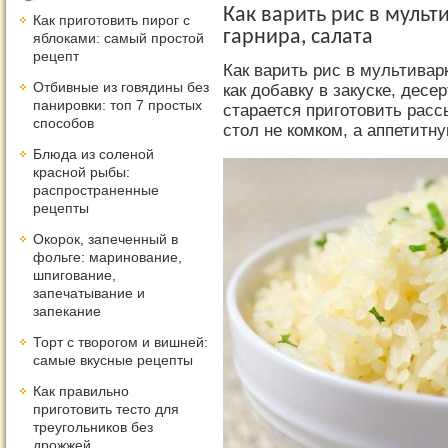
Как варить рис в мульт
Как приготовить пирог с
гарнира, салата
яблоками: самый простой
рецепт
Как варить рис в мультивар
Отбивные из говядины без
как добавку в закуске, десе
панировки: топ 7 простых
старается приготовить расс
способов
стол не комком, а аппетитн
Блюда из соленой
красной рыбы:
распространенные
рецепты
Окорок, запеченный в
фольге: маринование,
шпигование,
запечатывание и
запекание
Торт с творогом и вишней:
самые вкусные рецепты
Как правильно
приготовить тесто для
треугольников без
дрожжей