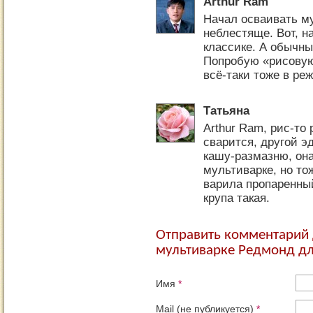
Arthur Ram
Начал осваивать му
неблестяще. Вот, н
классике. А обычны
Попробую «рисовую
всё-таки тоже в ре
Татьяна
Arthur Ram, рис-то
сварится, другой 
кашу-размазню, она
мультиварке, но тож
варила пропаренны
крупа такая.
Отправить комментарий д
мультиварке Редмонд для
Имя
*
Mail (не публикуется)
*