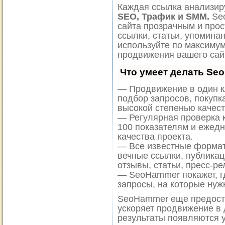
Каждая ссылка анализиру
SEO, Трафик и SMM.
Seo
сайта прозрачным и прос
ссылки, статьи, упоминан
используйте по максиму
продвижения вашего сай
Что умеет делать Se
— Продвижение в один к
подбор запросов, покупк
высокой степенью качест
— Регулярная проверка к
100 показателям и ежед
качества проекта.
— Все известные формат
вечные ссылки, публикац
отзывы, статьи, пресс-ре
— SeoHammer покажет, гд
запросы, на которые нуж
SeoHammer еще предост
ускоряет продвижение в 
результаты появляются у