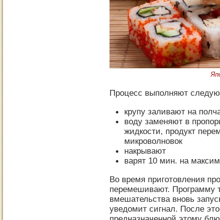
Яп
Процесс выполняют следую
крупу заливают на полч
воду заменяют в пропорц
жидкости, продукт пере
микроволновок
накрывают
варят 10 мин. на макси
Во время приготовления пр
перемешивают. Программу т
вмешательства вновь запус
уведомит сигнал. После эт
предназначенной этому блю